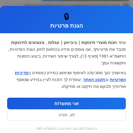
ברצוני לקבל מידע ופרסומות על הנחות וקולקציות חדשות
ואני מסכימה ל
תקנון
🔒
* ניתן להחליף מוצר או להחזיר עד 14 ימי עסקים.
הגנת פרטיות
קטגוריות ראשיות
עגלות וטיולונים
כיסא בטיחות ואביזרים
אתר
חנות מוצרי תינוקות | ביביואן | עגלות , צעצועים לתינוקות
ריהוט לתינוקות
מצעים למיטת תינוק וטקסטיל
מכבד את פרטיותך. אנו אוספים מידע בהתאם לחוק הגנת הפרטיות,
צעצועי ילדים
על גלגלים
התשמ"א-1981 (סעיף 13), לצורך שיפור השירות, ביצוע הזמנות
הנקה והאכלה
כסאות אוכל
ותקשורת עמך.
בגדי תינוקות
מנשא לתינוק
באישורך הנך מסכים/ה לאיסוף ושימוש במידע כמפורט ב
מדיניות
מוצרי אמבטיה
הפרטיות
וב
תקנון האתר
. עומדת לך הזכות לעיין במידע שנאסף
מוזמנים לבקר אותנו:
אודותיך ולבקש את תיקונו או מחיקתו.
אני מאשר/ת
לא, תודה
בהתאם לחוק הגנת הפרטיות, התשמ"א-1981