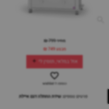
מחיר 799 ₪
מבצע
749 ₪
אזל במלאי, תזמין לי
הוספה ל-wishlist
פרטים נוספים:
שידת החתלה דגם איילת