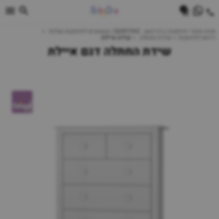
0
חנות מוצרי תינוקות | ביביוואן - BABYONE | צעצועים לתינוקות עגלות
ריהוט לתינוקות
שידת החתלה
שידת איילת
שידת החתלה דגם איילת