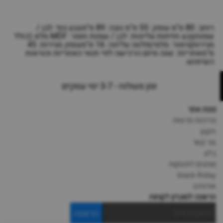
רוחב: 80 ס"מ עומק: 55 ס"מ גובה: 89 ס"מצבע גוף: לבן /
שמנתצבע חזיתות עליונות: לבן / שמנת חומר: MDF מלא (כולל
מגירות)גימור: מלמיןפלטה עליונה: 16 ס"מעומק מגירות: 45
ס"מאחריות: שנה מיום הרכישה לפי תנאי האחריות והוראות
השימוש.
זמן משלוח - 3-7 ימי עסקים
מפת אתר
מדיניות פרטיות
תקנון
צור קשר
בלוג
מותגים לתינוקות
black-friday
אודותינו
הרשמה למועדון לקוחות
הרשמה