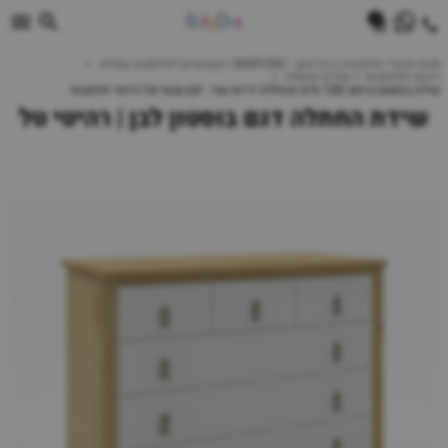
0
חנות מוצרי תינוקות | ביביוואן - BABYONE | צעצועים לתינוקות עגלות
ריהוט לתינוקות
שידת החתלה
שידה בוסטון ברוחב 120 ס״מ הכוללת ידיות עור - לבן טבעי טל רהיטי תינוקות
שידת החתלה דגם בוסטון לבן | רהיטי טל