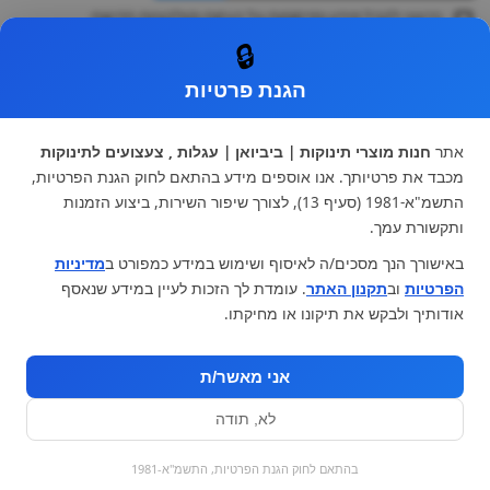
ברצוני לקבל מידע ופרסומות על הנחות וקולקציות חדשות
ואני מסכימה ל
תקנון
🔒
* ניתן להחליף מוצר או להחזיר עד 14 ימי עסקים.
הגנת פרטיות
קטגוריות ראשיות
עגלות וטיולונים
כיסא בטיחות ואביזרים
אתר
חנות מוצרי תינוקות | ביביואן | עגלות , צעצועים לתינוקות
ריהוט לתינוקות
מצעים למיטת תינוק וטקסטיל
מכבד את פרטיותך. אנו אוספים מידע בהתאם לחוק הגנת הפרטיות,
צעצועי ילדים
על גלגלים
התשמ"א-1981 (סעיף 13), לצורך שיפור השירות, ביצוע הזמנות
הנקה והאכלה
כסאות אוכל
ותקשורת עמך.
בגדי תינוקות
מנשא לתינוק
באישורך הנך מסכים/ה לאיסוף ושימוש במידע כמפורט ב
מדיניות
מוצרי אמבטיה
הפרטיות
וב
תקנון האתר
. עומדת לך הזכות לעיין במידע שנאסף
מוזמנים לבקר אותנו:
אודותיך ולבקש את תיקונו או מחיקתו.
אני מאשר/ת
לא, תודה
בהתאם לחוק הגנת הפרטיות, התשמ"א-1981