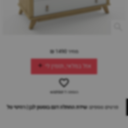
מחיר 1490 ₪
אזל במלאי, תזמין לי
הוספה ל-wishlist
פרטים נוספים:
שידת החתלה דגם בוסטון לבן | רהיטי טל