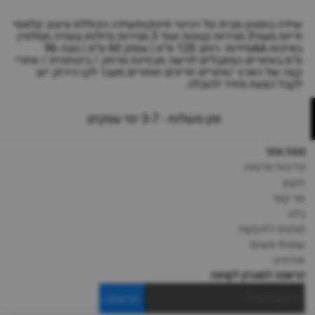
שידה בוסטון מבית טל רהיטי תינוקותשידה הכוללת עיצוב קלאסי
ודיות מעור3 מגירות קטנות ועוד 3 מגירות גדולות.עשויה ממלמין
באיכות AAמידות: רוחב 120 ס"מ | עומק 60 ס"מ | גובה 96
ס"מ.באזורים המוגבלים לגישה מבחינת מרחק / ביטחונית / אזורי
קצה של הארץ /אזורים חריגים ואזורים מעבר לקו הירוק יש
לקבל הצעת מחיר להובלה.
זמן משלוח - 3-7 ימי עסקים
מפת אתר
מדיניות פרטיות
תקנון
צור קשר
בלוג
מותגים לתינוקות
black-friday
אודותינו
הרשמה למועדון לקוחות
הרשמה