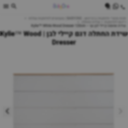
0
חנות מוצרי תינוקות | ביביוואן - BABYONE | צעצועים לתינוקות עגלות
ריהוט לתינוקות
שידת החתלה
שידת אחסנה קיילי לבן עץ – Kylie™ White Wood Dresser 120cm
שידת החתלה דגם קיילי לבן | Kylie™ Wood
Dresser