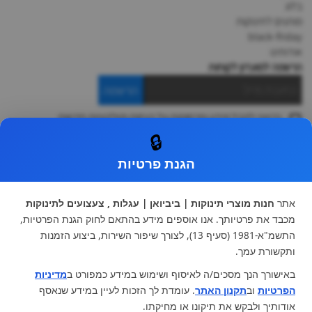
בלוג
מותגים לתינוקות
black-friday
אודותינו
הרשמה למועדון לקוחות
הרשמה
ברצוני לקבל מידע ופרסומות על הנחות וקולקציות חדשות
ואני מסכימה ל
תקנון
🔒
* ניתן להחליף מוצר או להחזיר עד 14 ימי עסקים.
הגנת פרטיות
קטגוריות ראשיות
עגלות וטיולונים
כיסא בטיחות ואביזרים
אתר
חנות מוצרי תינוקות | ביביואן | עגלות , צעצועים לתינוקות
ריהוט לתינוקות
מצעים למיטת תינוק וטקסטיל
מכבד את פרטיותך. אנו אוספים מידע בהתאם לחוק הגנת הפרטיות,
צעצועי ילדים
על גלגלים
התשמ"א-1981 (סעיף 13), לצורך שיפור השירות, ביצוע הזמנות
הנקה והאכלה
כסאות אוכל
ותקשורת עמך.
בגדי תינוקות
מנשא לתינוק
באישורך הנך מסכים/ה לאיסוף ושימוש במידע כמפורט ב
מדיניות
מוצרי אמבטיה
הפרטיות
וב
תקנון האתר
. עומדת לך הזכות לעיין במידע שנאסף
מוזמנים לבקר אותנו:
אודותיך ולבקש את תיקונו או מחיקתו.