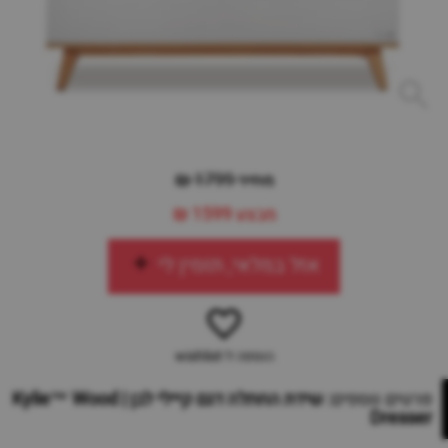
מחיר 1799 ₪
מבצע
1599 ₪
אזל במלאי, תזמין לי
הוספה ל-wishlist
פרטים נוספים:
שידת החתלה דגם קיילי לבן | Kylie™ Wood
Dresser