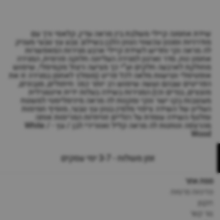
שידת אחסנה קיילי משלבת בין מראה עדין, קלאסי ורך עם
מודרניות וסגנון עכשווי.הגוון הלבן בשילוב צבע עץ טבעי מעניק
לה מראה נקי וחדיש.לשידת קיילי ארבע מגירות המאפשרות
אחסון נוח, סדר וארגון.למגירה העליונה חלוקה פנימית, המגירה
מחולקת לארבעה חלקים וע”י כך מציעה ניצול מקסימלי, שימוש
אופטימלי ונגישות מלאה לכל פריט (מומלץ לאחסן במגירה זו את
הפריטים שבהם נעשה שימוש רב יותר כמו: חיתולים, מגבונים,
מוצצים, בגדים וכו).המגירות בשידה בעלות ידית אינטגרלית
מעוצבות בקו ישר ונקי ומקנות לה מראה מינימליסטי.למשטח
העליון של השידה ציפוי מלמין בגוון עץ טבעי, מוסיף חמימות
ומלטף.השידה עומדת על רגליים זוויתיות המרימות אותה
מהרצפה ונותנות לה מראה קליל ואוורירי.לבן / עץ - White /
Wood
זמן משלוח - 3-7 ימי עסקים
מפת אתר
מדיניות פרטיות
תקנון
צור קשר