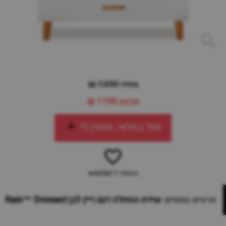
מחיר 1390 ₪
מבצע
1199 ₪
אזל במלאי, תזמין לי
הוספה ל-wishlist
פרטים נוספים:
שידת החתלה דגם ריין לבן |Rain™ Dresser