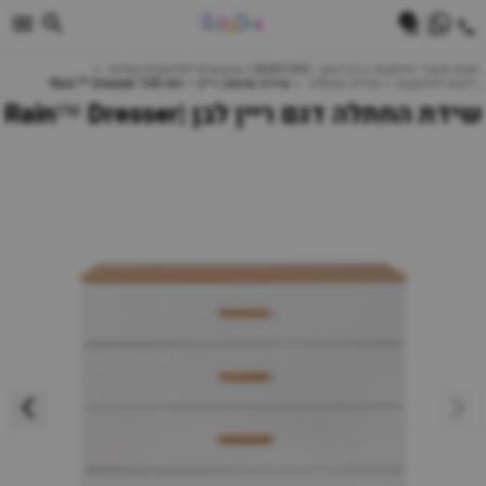
0
חנות מוצרי תינוקות | ביביוואן - BABYONE | צעצועים לתינוקות עגלות
ריהוט לתינוקות
שידת החתלה
שידת אחסנה ריין – Rain™ Dresser 100 cm
שידת החתלה דגם ריין לבן |Rain™ Dresser