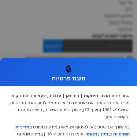
צור קשר
בלוג
מותגים לתינוקות
black-friday
אודותינו
הרשמה למועדון לקוחות
הרשמה
ברצוני לקבל מידע ופרסומות על הנחות וקולקציות חדשות
ואני מסכימה ל
תקנון
🔒
* ניתן להחליף מוצר או להחזיר עד 14 ימי עסקים.
הגנת פרטיות
קטגוריות ראשיות
עגלות וטיולונים
כיסא בטיחות ואביזרים
אתר
חנות מוצרי תינוקות | ביביואן | עגלות , צעצועים לתינוקות
ריהוט לתינוקות
מצעים למיטת תינוק וטקסטיל
מכבד את פרטיותך. אנו אוספים מידע בהתאם לחוק הגנת הפרטיות,
צעצועי ילדים
על גלגלים
התשמ"א-1981 (סעיף 13), לצורך שיפור השירות, ביצוע הזמנות
הנקה והאכלה
כסאות אוכל
ותקשורת עמך.
בגדי תינוקות
מנשא לתינוק
באישורך הנך מסכים/ה לאיסוף ושימוש במידע כמפורט ב
מדיניות
מוצרי אמבטיה
הפרטיות
וב
תקנון האתר
. עומדת לך הזכות לעיין במידע שנאסף
מוזמנים לבקר אותנו: