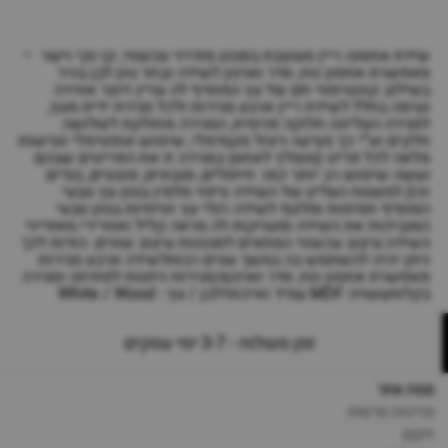
שידת אחסנה ריין מעוצבת בסגנון מודרני עכשווי, קו נקי וישר –
מאפשרת אחסון נוח, סדר וארגון.לשידה נבחר גוון לבן בהיר
בשילוב קונטרסטי חם של עץ המוסיף לה עניין ויוצר אווירה
נעימה בחלל.לשידת ריין ארבע מגירות ולכל מגירת ידית מעץ,
למגירה העליונה חלוקה פנימית, המגירה מחולקת לשלושה
חלקים וע”י כך מציעה ניצול מקסימלי, שימוש אופטימלי ונגישות
מלאה לכל פריט (מומלץ לאחסן במגירה זו את הפריטים שבהם
נעשה שימוש רב יותר כמו: חיתולים, מגבונים, מוצצים, בגדים
וכו).למשטח העליון של השידה ציפוי מלמין בגוון עץ טבעי
המוסיף חמימות ומלטף.לשידה רגלי עץ זוויתיות בגוון טבעי
המגביהות את השידה ומעניקות לה מראה קליל ואוורירי.מאפייני
השידה:עיצוב עכשווי המתאים לסגנונות עיצוב שונים. הודות לכך
ניתן יהיה להשתמש בה במשך שנים רבותלשידה ארבע מגירות
מאפשרת אחסון נוח, סדר וארגוןהמגירות ניתנות לפתיחה וסגירה
בקלותעשויה MDF עמיד ואיכותילבן / עץ - White / Wood
זמן משלוח - 3-7 ימי עסקים
מפת אתר
מדיניות פרטיות
תקנון