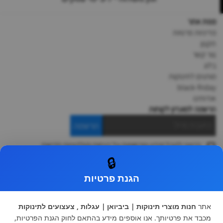
מפת אתר
מדיניות פרטיות
תקנון
צור קשר
בלוג
מותגים לתינוקות
black-friday
אודותינו
הרשמה למועדון לקוחות
הרשמה
ברצוני לקבל מידע ופרסומות על הנחות וקולקציות חדשות
ואני מסכימה ל
תקנון
🔒
* ניתן להחליף מוצר או להחזיר עד 14 ימי עסקים.
הגנת פרטיות
קטגוריות ראשיות
עגלות וטיולונים
כיסא בטיחות ואביזרים
אתר
חנות מוצרי תינוקות | ביביואן | עגלות , צעצועים לתינוקות
ריהוט לתינוקות
מצעים למיטת תינוק וטקסטיל
מכבד את פרטיותך. אנו אוספים מידע בהתאם לחוק הגנת הפרטיות,