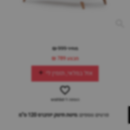
מחיר 999 ₪
מבצע
789 ₪
אזל במלאי, תזמין לי
הוספה ל-wishlist
פרטים נוספים:
מיטת תינוק יוניברס 120 ס"מ