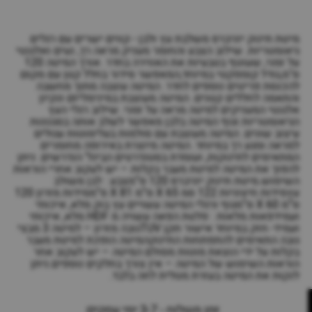
מיטת תינוק יוניברס משלבת עץ ולבן - קווים ישרים עם רגלים
גיאומטריות. שילוב הצבע והחומר מעניק מראה רך, נעים ואלגנטי
על זמני, שעוטף בטבעיות את האווירה בחדר. אורך המיטה 120
ס"מ,גודל קומפקטי במיוחד,המאפשר סידור בחלל קטן עם מקום
להכנסת פריטים נוספים לחדר. המיטה עוצבה מתוך מחשבה
והתאמה לחללים קטנים. המיטה מעוצבת במינימליזם ונקיון
אלגנטי המעניקים למיטה מראה על זמני. שילוב רגלי העץ
הגיאומטריות וגוף המיטה בלבן מאפשר לשלב אותה בסגנונות
עיצוב שונים. המיטה מעוצבת עם סולמות בעלימוטות עגולים
למראה ומגע רך במיוחד. המיטה מיוצרת באירופה מחומרים
המתאימים לתינוקות, ועומדת בסטנדרטים הבינל’ הנדרשים. ניתן
להפוך את המיטה למיטת מעבר בקלות – יש לעקוב אחרי הוראות
השימוש.מיטת תינוק יוניברס 120 ס”מצבע : לבן משולב
עץמידות חיצוניות 122 סמ X 65 ס”מ X 81 ס”ממידות מזרון 120
ס”מ X 60 ס”מגוף ורגלי המיטה עשויים עץ בוק מלא, איכותי
ועמידפאות מלאות : פלטת הפאה עשויה מ HDF מלא, איכותי
ועמיד- חזק במיוחד אישור תקן TUVגובה מזרון – למיטה 3 מבצי
גובה התאימים להתפתחות התינוקהמיטה הופכת למיטת מעבר
בקלות על ידי הוצאת מוטות מסולם המיטה – יש לעקוב אחר
הוראות השימוש של המיטה – אין צורך בחלקים נוספים.ניתן
לנקות את המיטה בעזרת מטלית לחה בלבד.
זמן משלוח - 3-7 ימי עסקים