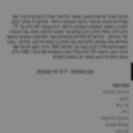
מיטה תבור מיוצרת מעץ אשור איכותי הגדל ביערות סיביר עם
עמידות גבוהה וגימור ברמה הגבוהה ביותר .למיטה 3 שלבי גובה
למזרן כאשר הנקודה הנמוכה ביותר היא בגובה 47 ס"מ עד 71
ס"מ (לא כולל מזרן ) וכן סולם צד נפתח לגישה נוחה של ההורה
אל התינוק . למיטה 4 גלגלים מצופים גומי למניעת רעשים כאשר
מזיזים את המיטה ולמניעת שריטות בריצפת פרקט .מידות : גובה
ראש מיטה 114 ס"מ גובה צד המיטה 105 ס"מ רוחב פנימי 66
ס"מ רוחב חיצוני 73 ס"מ גודל מזרן מתאים 66 ס"מ / 128 ס"מ
אותו ניתן לרכוש באתר זה במגוון דגמים
זמן משלוח - 3-7 ימי עסקים
מפת אתר
מדיניות פרטיות
תקנון
צור קשר
בלוג
מותגים לתינוקות
black-friday
אודותינו