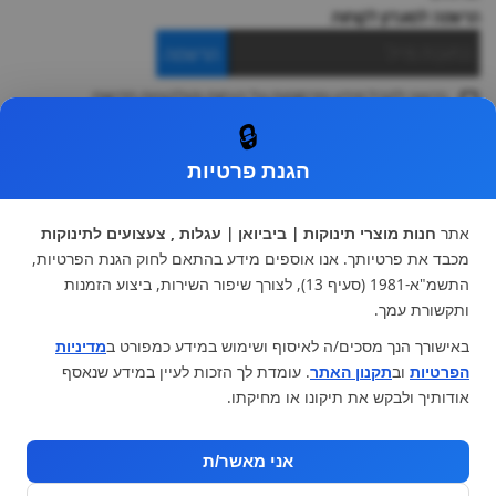
הרשמה למועדון לקוחות
הרשמה
ברצוני לקבל מידע ופרסומות על הנחות וקולקציות חדשות
ואני מסכימה ל
תקנון
🔒
* ניתן להחליף מוצר או להחזיר עד 14 ימי עסקים.
הגנת פרטיות
קטגוריות ראשיות
עגלות וטיולונים
כיסא בטיחות ואביזרים
אתר
חנות מוצרי תינוקות | ביביואן | עגלות , צעצועים לתינוקות
ריהוט לתינוקות
מצעים למיטת תינוק וטקסטיל
מכבד את פרטיותך. אנו אוספים מידע בהתאם לחוק הגנת הפרטיות,
צעצועי ילדים
על גלגלים
התשמ"א-1981 (סעיף 13), לצורך שיפור השירות, ביצוע הזמנות
הנקה והאכלה
כסאות אוכל
ותקשורת עמך.
בגדי תינוקות
מנשא לתינוק
באישורך הנך מסכים/ה לאיסוף ושימוש במידע כמפורט ב
מדיניות
מוצרי אמבטיה
הפרטיות
וב
תקנון האתר
. עומדת לך הזכות לעיין במידע שנאסף
מוזמנים לבקר אותנו:
אודותיך ולבקש את תיקונו או מחיקתו.
אני מאשר/ת