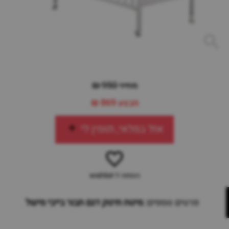
מחיר 950 ₪
מבצע
869 ₪
אזל במלאי, תזמין לי
הוספה ל-wishlist
פרטים נוספים:
מיטת תינוק דגם תבור בייבי מישל