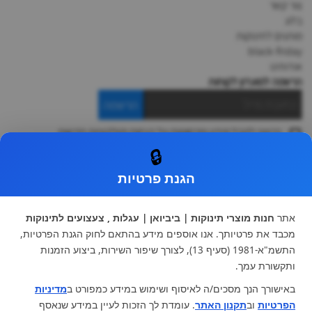
צור קשר
בלוג
מותגים לתינוקות
black-friday
אודותינו
הרשמה למועדון לקוחות
הרשמה
ברצוני לקבל מידע ופרסומות על הנחות וקולקציות חדשות
ואני מסכימה ל
תקנון
🔒
* ניתן להחליף מוצר או להחזיר עד 14 ימי עסקים.
הגנת פרטיות
קטגוריות ראשיות
עגלות וטיולונים
כיסא בטיחות ואביזרים
אתר
חנות מוצרי תינוקות | ביביואן | עגלות , צעצועים לתינוקות
ריהוט לתינוקות
מצעים למיטת תינוק וטקסטיל
מכבד את פרטיותך. אנו אוספים מידע בהתאם לחוק הגנת הפרטיות,
צעצועי ילדים
על גלגלים
התשמ"א-1981 (סעיף 13), לצורך שיפור השירות, ביצוע הזמנות
הנקה והאכלה
כסאות אוכל
ותקשורת עמך.
בגדי תינוקות
מנשא לתינוק
באישורך הנך מסכים/ה לאיסוף ושימוש במידע כמפורט ב
מדיניות
מוצרי אמבטיה
הפרטיות
וב
תקנון האתר
. עומדת לך הזכות לעיין במידע שנאסף
מוזמנים לבקר אותנו: