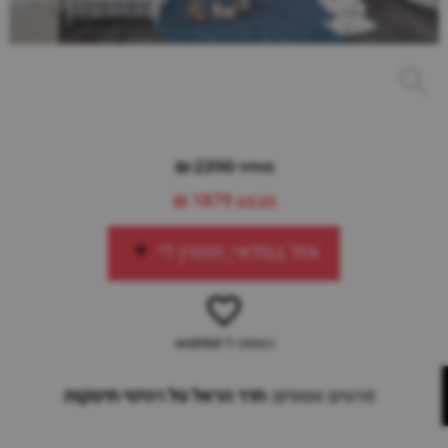
מחיר 2390 ₪
מבצע
1879 ₪
אזל במלאי, תזמין לי
הוספה ל-wishlist
פרטים נוספים:
חדר הראל טל רהיטי תינוקות