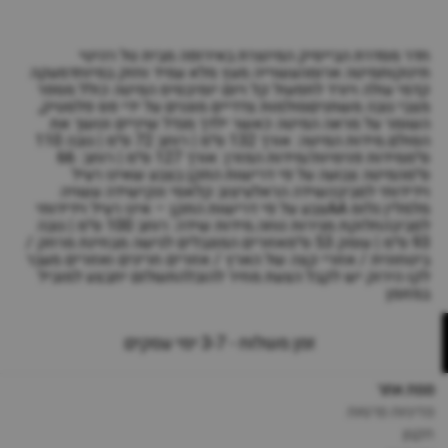
חדר מסדרת הבייסיק המיוצרת באירופה מבית טל רהיטי
תינוקותמיטה ארומהעשוייה מעץ מלא עמיד וחזק במיוחדמעקה
קדמי עולה ויורד לתפעול קל ויום יומיבסיס המיטה כולל מספר
מצבי גובה משתניםסולמות צדדיים מוגנים על ידי פס פלסטיק,
השומר על מראה המיטה כאשר ילדך מגדל שיניים ונושך את
הסולם.מידות המיטה: אורך 132 ס״מ | רוחב 72 ס״מ | גובה 110
ס״ממידות פנימיות/מידות המזרן: אורך 127 ס״מ | רוחב: 66
ס״מהמיטה צבועה על פי דרישות התקן בצבע שאינו רעיל
וידידותי לסביבהשידה הראלעיצוב קלאסי ונקישידה עשויה
מלמלין גלוס AAצבע על פי דרישות התקן – אינו רעיל וידידותי
לסביבהחלוקת מגירות נוחה.מידות שידה: רוחב 100 ס״מ | גובה
93 ס״מ | עומק 53 ס״מאזורים המוגבלים לגישה מבחינת מרחק /
ביטחונית / אזורי קצה של הארץ / אזורים חריגים ואזורים מעבר
לקו הירוק יש לקבל הצעת מחיר להובלהתשלום יתבצע למוביל
במזומן
זמן משלוח - 3-7 ימי עסקים
מפת אתר
מדיניות פרטיות
תקנון