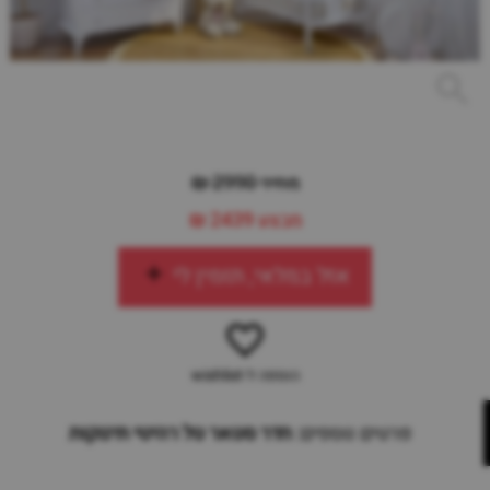
מחיר 2990 ₪
מבצע
2439 ₪
אזל במלאי, תזמין לי
הוספה ל-wishlist
פרטים נוספים:
חדר סטאר טל רהיטי תינוקות