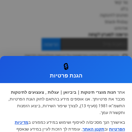
צור קשר
בלוג
מותגים לתינוקות
black-friday
אודותינו
הרשמה למועדון לקוחות
הרשמה
ברצוני לקבל מידע ופרסומות על הנחות וקולקציות חדשות
ואני מסכימה ל
תקנון
🔒
* ניתן להחליף מוצר או להחזיר עד 14 ימי עסקים.
הגנת פרטיות
קטגוריות ראשיות
עגלות וטיולונים
כיסא בטיחות ואביזרים
אתר
חנות מוצרי תינוקות | ביביואן | עגלות , צעצועים לתינוקות
ריהוט לתינוקות
מצעים למיטת תינוק וטקסטיל
מכבד את פרטיותך. אנו אוספים מידע בהתאם לחוק הגנת הפרטיות,
צעצועי ילדים
על גלגלים
התשמ"א-1981 (סעיף 13), לצורך שיפור השירות, ביצוע הזמנות
הנקה והאכלה
כסאות אוכל
ותקשורת עמך.
בגדי תינוקות
מנשא לתינוק
באישורך הנך מסכים/ה לאיסוף ושימוש במידע כמפורט ב
מדיניות
מוצרי אמבטיה
הפרטיות
וב
תקנון האתר
. עומדת לך הזכות לעיין במידע שנאסף
מוזמנים לבקר אותנו: