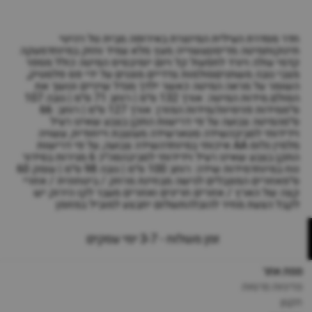
חדר מסדרת העילית המיוצרת באירופה מבית טל רהיטי
תינוקותמיטה מדיסוןעשוייה מעץ מלא עמיד וחזק במיוחדמעקה
קדמי עולה ויורד לתפעול קל ויום יומיבסיס המיטה כולל מספר
מצבי גובה משתניםסולמות צדדיים מוגנים על ידי פס פלסטיק,
השומר על מראה המיטה כאשר ילדך מגדל שיניים ונושך את
הסולם.מידות המיטה: אורך 132 ס״מ | רוחב 71 ס״מ | גובה 107
ס״ממידות פנימיות/מידות המזרן: אורך 127 ס״מ | רוחב: 66
ס״מהמיטה צבועה על פי דרישות התקן בצבע שאינו רעיל
וידידותי לסביבהשידה סטארשידה מעוצבת וייחודית, עשויה
מלמין גלוס AA איכותי במיוחדהשידה צבועה, על פי דרישות
התקן בצבע שאינו רעיל וידידותי לסביבהסה״כ 6 מגירות בסידור
נוח במיוחדמידות שידה: רוחב 100 ס״מ | גובה 98 ס״מ | עומק 60
ס״מאזורים המוגבלים לגישה מבחינת מרחק / ביטחונית / אזורי
קצה של הארץ / אזורים חריגים ואזורים מעבר לקו הירוק יש
לקבל הצעת מחיר להובלהתשלום יתבצע למוביל במזומן
זמן משלוח - 3-7 ימי עסקים
מפת אתר
מדיניות פרטיות
תקנון