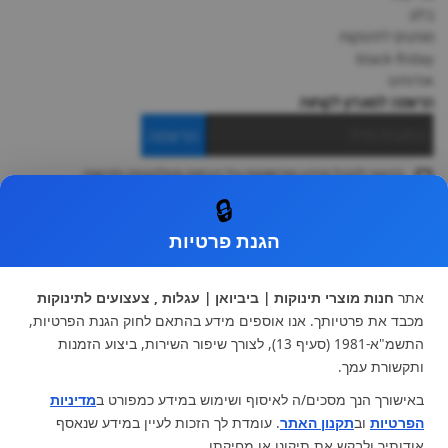
בלוג
מותגים לתינוקות
black-friday
אודותינו
הרשמה למועדון לקוחות
הרשמה
ברצוני לקבל מידע ופרסומות על הנחות וקולקציות חדשות
ואני מסכימה ל
תקנון
🔒
* ניתן להחליף מוצר או להחזיר עד 14 ימי עסקים.
הגנת פרטיות
קטגוריות ראשיות
עגלות וטיולונים
כיסא בטיחות ואביזרים
אתר
חנות מוצרי תינוקות | ביביואן | עגלות , צעצועים לתינוקות
ריהוט לתינוקות
מצעים למיטת תינוק וטקסטיל
מכבד את פרטיותך. אנו אוספים מידע בהתאם לחוק הגנת הפרטיות,
צעצועי ילדים
על גלגלים
התשמ"א-1981 (סעיף 13), לצורך שיפור השירות, ביצוע הזמנות
הנקה והאכלה
כסאות אוכל
ותקשורת עמך.
בגדי תינוקות
מנשא לתינוק
באישורך הנך מסכים/ה לאיסוף ושימוש במידע כמפורט ב
מדיניות
מוצרי אמבטיה
הפרטיות
וב
תקנון האתר
. עומדת לך הזכות לעיין במידע שנאסף
מוזמנים לבקר אותנו:
אודותיך ולבקש את תיקונו או מחיקתו.