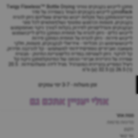
מתקן לייבוש בקבוקים טוויגי Twigy Flawless™ Bottle Drying
Rackמתקן לייבוש בקבוקים העוזר בשמירה על סדר
והגיינההמתקן בעל מקלות ייבוש גמישים שעליהם ניתן להניח
בקבוקים, פטמות וכו'מגש טפטוף נשלףמתאים לכל סוגי
הבקבוקים והגדליםניתן לפירוק בקלות לצורך ניקוי ואחסוןמגש
לייבוש כלים - ניתן להניח על תחתית המתקן כלים לייבושמגש
לייבוש פירות - ניתן להניח על תחתית המתקן פירות
לייבוששימוש רב תכליתי - אידיאלי לבקבוקים, פטמות, חלקי
משאבה ואביזרים נוספיםידידותי למשתמש - קל להרכבה ופירוק.
קל לניקוי. ניתן לשטיפה במדיח כליםהגיינת התינוק - מבטיח
שמירה על היגיינית אביזרי ההזנה של התינוקלמתקן ניקוז קל
ויעיל המסייע בהגיינית המוצרגיל :מגיל לידה ומעלהמידות : 20.5
(ר) 26.5 (ג) 32.5 (ע) ס"מ
זמן משלוח - 3-7 ימי עסקים
אולי יעניין אתכם גם
מפת אתר
מדיניות פרטיות
תקנון
צור קשר