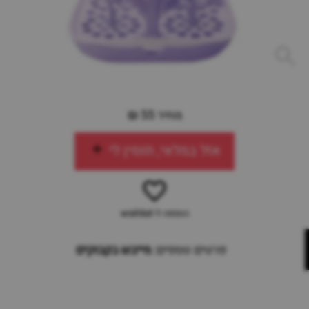
מחיר 55 ₪
אזל במלאי, תזמין לי
הוספה ל-wishlist
פרטים נוספים:
מייבש בקבוקים