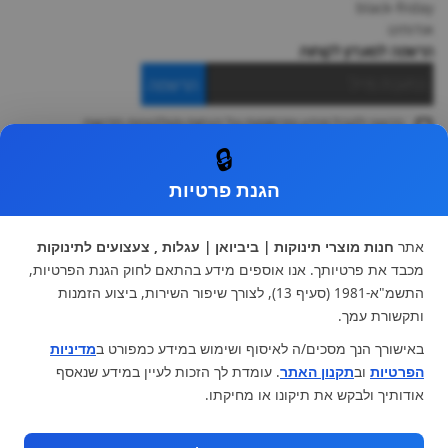
black-friday
אודותינו
הרשמה למועדון לקוחות
הרשמה
ברצוני לקבל מידע ופרסומות על הנחות וקולקציות חדשות
ואני מסכימה ל
תקנון
🔒
* ניתן להחליף מוצר או להחזיר עד 14 ימי עסקים.
הגנת פרטיות
קטגוריות ראשיות
עגלות וטיולונים
כיסא בטיחות ואביזרים
אתר
חנות מוצרי תינוקות | ביביואן | עגלות , צעצועים לתינוקות
ריהוט לתינוקות
מצעים למיטת תינוק וטקסטיל
מכבד את פרטיותך. אנו אוספים מידע בהתאם לחוק הגנת הפרטיות,
צעצועי ילדים
על גלגלים
התשמ"א-1981 (סעיף 13), לצורך שיפור השירות, ביצוע הזמנות
הנקה והאכלה
כסאות אוכל
ותקשורת עמך.
בגדי תינוקות
מנשא לתינוק
באישורך הנך מסכים/ה לאיסוף ושימוש במידע כמפורט ב
מדיניות
מוצרי אמבטיה
הפרטיות
וב
תקנון האתר
. עומדת לך הזכות לעיין במידע שנאסף
מוזמנים לבקר אותנו:
אודותיך ולבקש את תיקונו או מחיקתו.