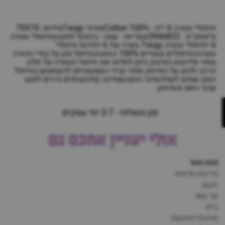
חיתולי טטרה 6 י"ח - 100% Cottonטוויגי Twigyמידות :70X70
ס"ממק"ט : 3946823אחריות : שנה - בכפוף לתקנוןחיתולי טטרה
6 יחיתולי טטרה Twigy מארז של 6 יחידות חיתולי
טטרההחיתולים עשויים 100% כותנההחיתול מגן על בגדי ההורה
מפני פליטות התינוק ניתן לתלות את חיתול הטטרה על חלון
הרכב ולהגן על התינוק מפני קרני השמשניתן להשתמש בחיתול
כמגן שמש לעגלהסינר הנקהשמיכה קלהנעימים ורכים למגע
עבור האם והתינוק
זמן משלוח - 3-7 ימי עסקים
אולי יעניין אתכם גם
מפת אתר
מדיניות פרטיות
תקנון
צור קשר
בלוג
מותגים לתינוקות