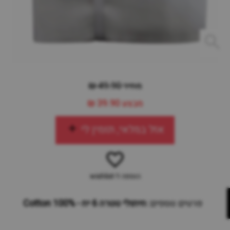
מחיר 49.90 ₪
מבצע
39.90 ₪
אזל במלאי, תזמין לי
הוספה ל-wishlist
פרטים נוספים:
חיתולי טטרה 6 יח - 100% Cotton