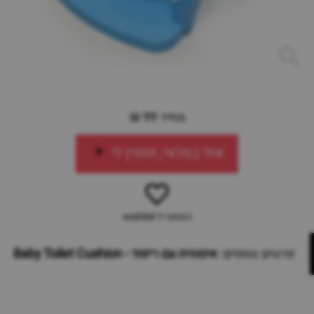
מחיר 99 ₪
אזל במלאי, תזמין לי
הוספה ל-wishlist
פרטים נוספים:
אימונית עם ריפוד - Baby Toilet Cushion