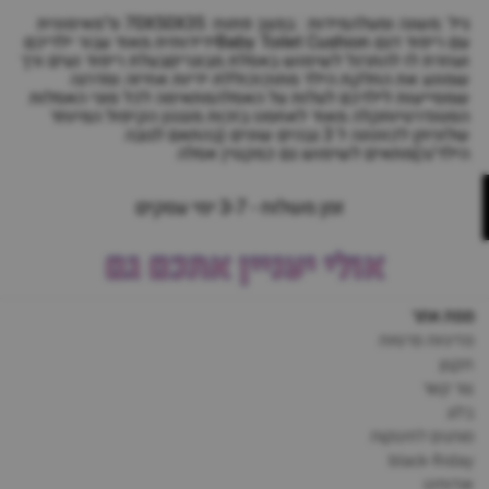
גיל :משנה ומעלהמידות : במצב פתוח: 70X50X35 ס"מאימונית
עם ריפוד דגם Baby Toilet Cushionידידותית מאוד עבור ילדיכם
ועוזרת לו להתרגל לשימוש באסלת מבוגריםבעלת ריפוד נעים ורך
שמונע את החלקת הילד מתוכוכוללת ידיות אחיזה ומדרגה
שמסייעות לילדכם לעלות על האסלהמתאימה לכל סוגי האסלות
הסטנדרטיותקלה מאוד לאחסנו בזכות מנגנון הקיפול המיוחד
שלוניתן לכוונונה ל 3 גבהים שונים (בהתאם לגובה
הילד/ה)מתאים לשימוש גם כמקטין אסלה
זמן משלוח - 3-7 ימי עסקים
אולי יעניין אתכם גם
מפת אתר
מדיניות פרטיות
תקנון
צור קשר
בלוג
מותגים לתינוקות
black-friday
אודותינו