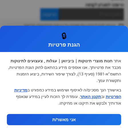
הרשמה למועדון לקוחות
הרשמה
ברצוני לקבל מידע ופרסומות על הנחות וקולקציות חדשות
ואני מסכימה ל
תקנון
🔒
* ניתן להחליף מוצר או להחזיר עד 14 ימי עסקים.
הגנת פרטיות
קטגוריות ראשיות
עגלות וטיולונים
כיסא בטיחות ואביזרים
אתר
חנות מוצרי תינוקות | ביביואן | עגלות , צעצועים לתינוקות
ריהוט לתינוקות
מצעים למיטת תינוק וטקסטיל
מכבד את פרטיותך. אנו אוספים מידע בהתאם לחוק הגנת הפרטיות,
צעצועי ילדים
על גלגלים
התשמ"א-1981 (סעיף 13), לצורך שיפור השירות, ביצוע הזמנות
הנקה והאכלה
כסאות אוכל
ותקשורת עמך.
בגדי תינוקות
מנשא לתינוק
באישורך הנך מסכים/ה לאיסוף ושימוש במידע כמפורט ב
מדיניות
מוצרי אמבטיה
הפרטיות
וב
תקנון האתר
. עומדת לך הזכות לעיין במידע שנאסף
מוזמנים לבקר אותנו:
אודותיך ולבקש את תיקונו או מחיקתו.
אני מאשר/ת