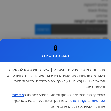
מותגים לתינוקות
black-friday
אודותינו
הרשמה למועדון לקוחות
הרשמה
ברצוני לקבל מידע ופרסומות על הנחות וקולקציות חדשות
ואני מסכימה ל
תקנון
🔒
* ניתן להחליף מוצר או להחזיר עד 14 ימי עסקים.
הגנת פרטיות
קטגוריות ראשיות
עגלות וטיולונים
כיסא בטיחות ואביזרים
אתר
חנות מוצרי תינוקות | ביביואן | עגלות , צעצועים לתינוקות
ריהוט לתינוקות
מצעים למיטת תינוק וטקסטיל
מכבד את פרטיותך. אנו אוספים מידע בהתאם לחוק הגנת הפרטיות,
צעצועי ילדים
על גלגלים
התשמ"א-1981 (סעיף 13), לצורך שיפור השירות, ביצוע הזמנות
הנקה והאכלה
כסאות אוכל
ותקשורת עמך.
בגדי תינוקות
מנשא לתינוק
באישורך הנך מסכים/ה לאיסוף ושימוש במידע כמפורט ב
מדיניות
מוצרי אמבטיה
הפרטיות
וב
תקנון האתר
. עומדת לך הזכות לעיין במידע שנאסף
מוזמנים לבקר אותנו:
אודותיך ולבקש את תיקונו או מחיקתו.