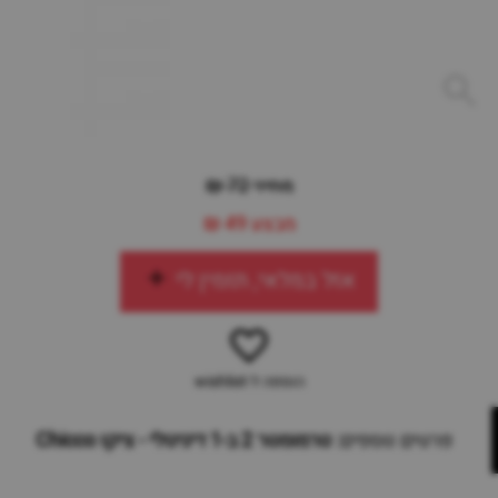
מחיר 72 ₪
מבצע
49 ₪
אזל במלאי, תזמין לי
הוספה ל-wishlist
פרטים נוספים:
טרמומטר 2 ב-1 דיגיטלי - ציקו Chicco