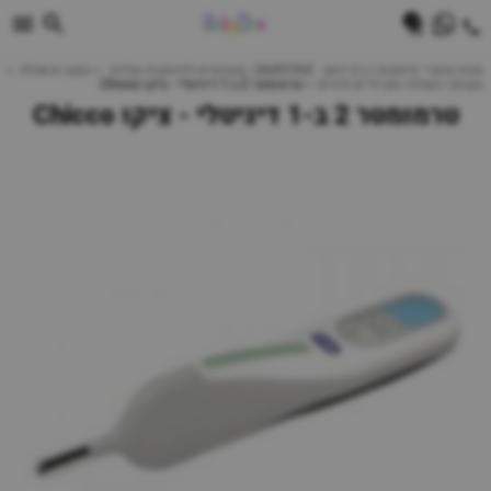
0
חנות מוצרי תינוקות | ביביוואן - BABYONE | צעצועים לתינוקות עגלות
הנקה והאכלה
בקבוקי האכלה ואביזרים נלווים
טרמומטר 2 ב-1 דיגיטלי - ציקו Chicco
טרמומטר 2 ב-1 דיגיטלי - ציקו Chicco