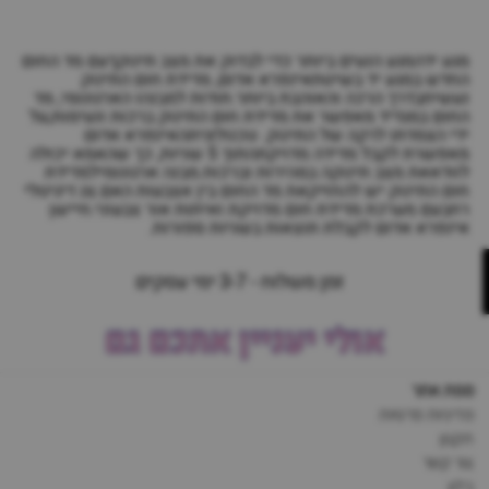
מגע ידהמגע הנעים ביותר כדי לבדוק את מצב תינוקךעם מד החום
החדש במגע יד בשיטתאינפרא אדום, מדידת חום התינוק
נעשיתבדרך הרכה והאוהבת ביותר.תודות למבנהו הארגונומי, מד
החום במגדיד מאפשר את מדידת חום התינוק ברכות ונעימות,על
ידי הצמדתו לרקה של התינוק. טכנולוגיתהאינפרא אדום
מאפשרת לקבל מדידה מדויקתהתוך 5 שניות, כך שהאמא יכולה
לוודאאת מצב תינוקה במהירות וברכות.מבנה ארגונומילמדידת
חום התינוק יש להחזיקאת מד החום בין אצבעות האם.צג דיגיטלי
רחבעם מערכת מדידת חום מדויקת ואיתות אור צבעוני.חיישן
אינפרא אדום לקבלת תוצאות בשניות ספורות.
זמן משלוח - 3-7 ימי עסקים
אולי יעניין אתכם גם
מפת אתר
מדיניות פרטיות
תקנון
צור קשר
בלוג