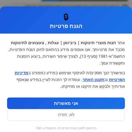
ברצוני לקבל מידע ופרסומות על הנחות וקולקציות חדשות
ואני מסכימה ל
תקנון
🔒
* ניתן להחליף מוצר או להחזיר עד 14 ימי עסקים.
הגנת פרטיות
קטגוריות ראשיות
עגלות וטיולונים
כיסא בטיחות ואביזרים
אתר
חנות מוצרי תינוקות | ביביואן | עגלות , צעצועים לתינוקות
ריהוט לתינוקות
מצעים למיטת תינוק וטקסטיל
מכבד את פרטיותך. אנו אוספים מידע בהתאם לחוק הגנת הפרטיות,
צעצועי ילדים
על גלגלים
התשמ"א-1981 (סעיף 13), לצורך שיפור השירות, ביצוע הזמנות
הנקה והאכלה
כסאות אוכל
ותקשורת עמך.
בגדי תינוקות
מנשא לתינוק
באישורך הנך מסכים/ה לאיסוף ושימוש במידע כמפורט ב
מדיניות
מוצרי אמבטיה
הפרטיות
וב
תקנון האתר
. עומדת לך הזכות לעיין במידע שנאסף
מוזמנים לבקר אותנו:
אודותיך ולבקש את תיקונו או מחיקתו.
אני מאשר/ת
לא, תודה
בהתאם לחוק הגנת הפרטיות, התשמ"א-1981