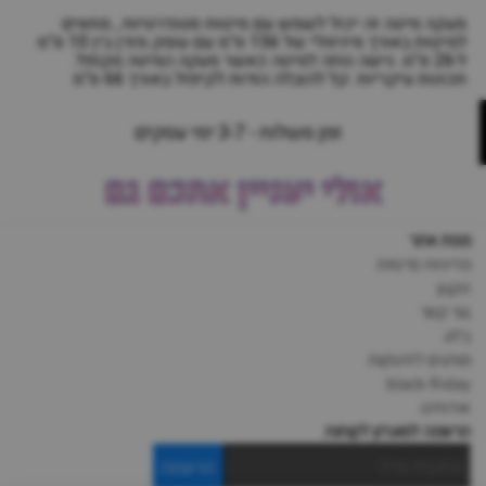
מעקה מיטה זה יכול לשמש עם מיטות סטנדרטיות , מתאים
למיטות באורך מינימלי של 156 ס"מ עם עומק מזרן בין 10 ס"מ
ל-26 ס"מ. גישה נוחה למיטה כאשר מעקה המיטה מקופל.
תכונות עיקריות :קל להובלה הודות לקיפול באורך 66 ס"מ
זמן משלוח - 3-7 ימי עסקים
אולי יעניין אתכם גם
מפת אתר
מדיניות פרטיות
תקנון
צור קשר
בלוג
מותגים לתינוקות
black-friday
אודותינו
הרשמה למועדון לקוחות
הרשמה