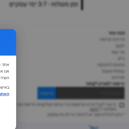
זמן משלוח - 3-7 ימי עסקים
מפת אתר
מדיניות פרטיות
תקנון
צור קשר
בלוג
מותגים לתינוקות
אתר
ח
black-friday
אודותינו
השירו
הרשמה למועדון לקוחות
באישו
הרשמה
האתר
ברצוני לקבל מידע ופרסומות על הנחות וקולקציות חדשות ואני
מסכימה ל
תקנון
* ניתן להחליף מוצר או להחזיר עד 14 ימי עסקים.