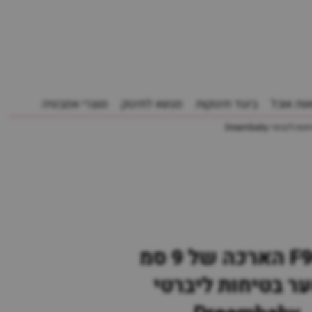
ות אוכל
ביגוד תינוקות
מנשא לתינוק
מוצרי אמבטיה
F901W הארכה של 9 סמ
ר בטיחות ליברטי