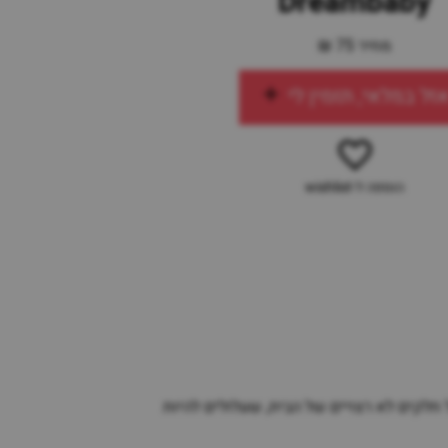
Dreambaby
מחיר 75 ₪
זל במלאי, תזמין לי
הוספה ל-wishlist
לקים לא רצויים של הבית, שעלולים להיות