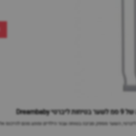
א
טי, השער מספק סביבה בטוחה עבור הילדים ומונע מהם להיכנס אל ח