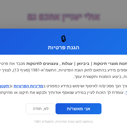
אולי יעניין אתכם גם
מ
קטגוריות ראשיות
🔒
הגנת פרטיות
עגלות וטיולונים
כיסא בטיחות ואביזרים
ריהוט לתינוקות
מצעים למיטת תינוק וטקסטיל
צעצועי ילדים
על גלגלים
נות מוצרי תינוקות | ביביואן | עגלות , צעצועים לתינוקות
מכבד את פרטיו
הנקה והאכלה
כסאות אוכל
אנו אוספים מידע בהתאם לחוק הגנת הפרטיות, התשמ"א
בגדי תינוקות
מנשא לתינוק
ת, ביצוע הזמנות ותקשורת עמך.
מוצרי אמבטיה
רך הנך מסכים/ה לאיסוף ושימוש במידע כמפורט ב
מדיניות הפרטיות
וב
תקנון
. עומדת לך הזכות לעיין במידע שנאסף אודותיך ולבקש את תיקונו או מחיקתו.
אני מאשר/ת
לא, תודה
בהתאם לחוק הגנת הפרטיות, התשמ"א-1981