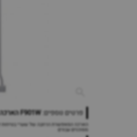
פרטים נוספים:
F901W הארכה של 9 סמ לשער בטיחות ליברטי Dreambaby
הארכה המאפשרת הרחבה של שערי בטיחות ליבר
מסוכנים עבורם