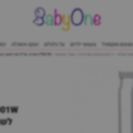
מצעים וטקסטיל
צעצועי ילדים
על גלגלים
הנקה והאכלה
כסא
כיסא בטיחות ואביזרים
שערי בטיחות
F901W הארכה של 9 סמ לשער בטיחות ליברטי Dreambaby
לשע