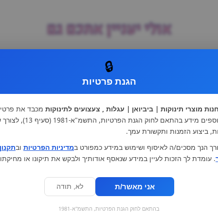
אולי יעניין אתכם גם
מ
קטגוריות ראשיות
🔒
הגנת פרטיות
עגלות וטיולונים
כיסא בטיחות ואביזרים
ריהוט לתינוקות
מצעים למיטת תינוק וטקסטיל
צעצועי ילדים
על גלגלים
נות מוצרי תינוקות | ביביואן | עגלות , צעצועים לתינוקות
מכבד את פרטיו
הנקה והאכלה
כסאות אוכל
אנו אוספים מידע בהתאם לחוק הגנת הפרטיות, התשמ"א
בגדי תינוקות
מנשא לתינוק
ת, ביצוע הזמנות ותקשורת עמך.
מוצרי אמבטיה
רך הנך מסכים/ה לאיסוף ושימוש במידע כמפורט ב
מדיניות הפרטיות
וב
תקנון
. עומדת לך הזכות לעיין במידע שנאסף אודותיך ולבקש את תיקונו או מחיקתו.
אני מאשר/ת
לא, תודה
בהתאם לחוק הגנת הפרטיות, התשמ"א-1981