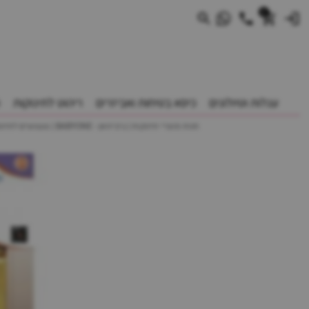
0
עגלות וטיולונים
כיסא בטיחות ואביזרים
ריהוט לתינוקות
חנות מוצרי תינוקות | ביביוואן - BABYONE | צעצועים לתינוקות עגלות