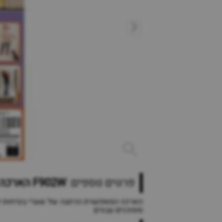
פרטים נוספים:
F902W הארכה של 18 סמ לשער בטיחות ליברטי Dreambaby
הארכה המאפשרת הרחבה של שערי בטיחות ליבר
מסוכנים עבורם