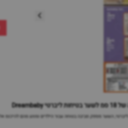
א
טי, השער מספק סביבה בטוחה עבור הילדים ומונע מהם להיכנס אל ח