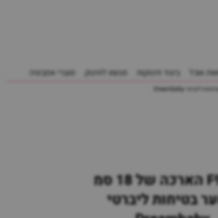
ות אוכל
ביגוד תינוקות
מנשא לתינוק
מוצרי אמבטיה
F902W הארכה של 18 סמ
ר בטיחות ליברטי