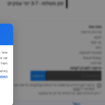
זמן משלוח - 3-7 ימי עסקים
מפת אתר
מדיניות פרטיות
תקנון
צור קשר
בלוג
מותגים לתינוקות
אתר
ח
black-friday
אודותינו
השירו
הרשמה למועדון לקוחות
באישו
הרשמה
האתר
ברצוני לקבל מידע ופרסומות על הנחות וקולקציות חדשות ואני
מסכימה ל
תקנון
* ניתן להחליף מוצר או להחזיר עד 14 ימי עסקים.