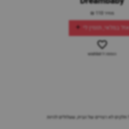
Dreambaby
מחיר 110 ₪
זל במלאי, תזמין לי
הוספה ל-wishlist
לקים לא רצויים של הבית, שעלולים להיות