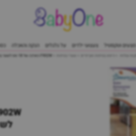
מצעים וטקסטיל
צעצועי ילדים
על גלגלים
הנקה והאכלה
כסא
כיסא בטיחות ואביזרים
שערי בטיחות
F902W הארכה של 18 סמ לשער בטיחות ליברטי Dreambaby
לשע