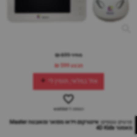
מחיר 699 ₪
מבצע
599 ₪
אזל במלאי, תזמין לי
הוספה ל-wishlist
פרטים נוספים:
אינטרקום וידאו מפואר ומאובטח Master
מאסטר 4D Kids