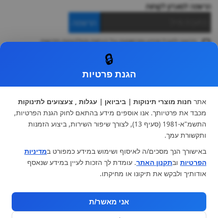
הרשמה למועדון לקוחות
הרשמה
ברצוני לקבל מידע ופרסומות על הנחות וקולקציות חדשות
ואני מסכימה ל
תקנון
🔒
* ניתן להחליף מוצר או להחזיר עד 14 ימי עסקים.
הגנת פרטיות
קטגוריות ראשיות
עגלות וטיולונים
כיסא בטיחות ואביזרים
אתר
חנות מוצרי תינוקות | ביביואן | עגלות , צעצועים לתינוקות
ריהוט לתינוקות
מצעים למיטת תינוק וטקסטיל
מכבד את פרטיותך. אנו אוספים מידע בהתאם לחוק הגנת הפרטיות,
צעצועי ילדים
על גלגלים
התשמ"א-1981 (סעיף 13), לצורך שיפור השירות, ביצוע הזמנות
הנקה והאכלה
כסאות אוכל
ותקשורת עמך.
בגדי תינוקות
מנשא לתינוק
באישורך הנך מסכים/ה לאיסוף ושימוש במידע כמפורט ב
מדיניות
מוצרי אמבטיה
הפרטיות
וב
תקנון האתר
. עומדת לך הזכות לעיין במידע שנאסף
מוזמנים לבקר אותנו:
אודותיך ולבקש את תיקונו או מחיקתו.
אני מאשר/ת