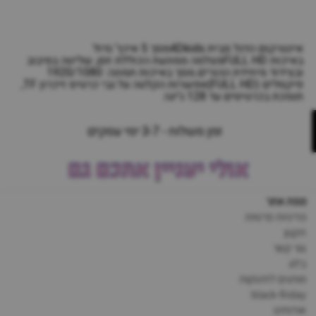
אינטרקום הדגל מבית 4Dkidsמסך 5 אינץ’ גדול
באיכות FULL HDמצלמה ממונעת הכוללת זום, שליטה בסיבוב
ובצידוד מיחידת ההורים.מסך באיכות תמונה: 1920/1080
פיקסלים (FULL HD)אפשרות הקלטה על גבי כרטיס זיכרון TF,
תומכת בכרטיסים עד 128 ג’יגה
זמן משלוח - 3-7 ימי עסקים
אולי יעניין אתכם גם
מפת אתר
מדיניות פרטיות
תקנון
צור קשר
בלוג
מותגים לתינוקות
black-friday
אודותינו