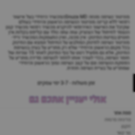
מוניטור נשימה סנוזה Snuza MDהמכשיר היחידי בעל אישור
רפואי ללא קרינה מוניטור הנשימה הראשון והיחידי בעולם
שקיבל את האישור האירופאי להיקרא מכשיר רפואי.מכשיר קטן
הנצמד לחיתול של הצוציק שזה עתה נולד עם קליפס בקלות.אין
חוטים במיטת התינוק- אין סכנה, ואין התעסקות.המכשיר נייד-
מוניטור נשימה לתינוק המולבש על החיתול ונמצא עם התינוק
בכל מקום.הראשון והיחידי שלא רק מתריע על בעיה בנשימת
התינוק, אלא גם מפעיל רטט על גוף התינוק לאחר 15 שניות של
חוסר נשימה, בכדי לעורר אותו לחזור לנשימה סדירה.מתריע על
הפסקת הנשימה וגם על קצב נשימה נמוך.הראשון והיחידי
שמתריע על בעיית נשימה חוזרת.
זמן משלוח - 3-7 ימי עסקים
אולי יעניין אתכם גם
מפת אתר
מדיניות פרטיות
תקנון
צור קשר