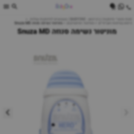
0
חנות מוצרי תינוקות | ביביוואן - BABYONE | צעצועים לתינוקות עגלות
כיסא בטיחות ואביזרים
מוניטור ואינטרקום
מוניטור נשימה סנוזה Snuza MD
מוניטור נשימה סנוזה Snuza MD