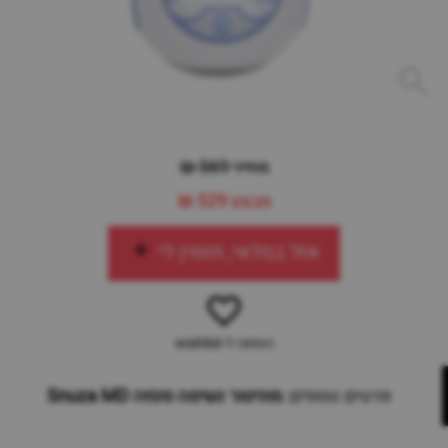
מחיר 569 ₪
מבצע
529 ₪
אזל במלאי, תזמין לי
הוספה ל-wishlist
פרטים נוספים:
מוניטור נשימה סנוזה Snuza MD