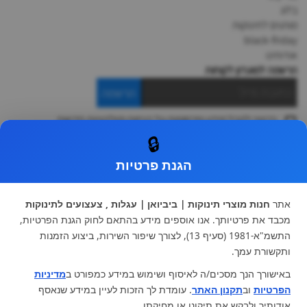
בלוג
מותגים לתינוקות
black-friday
אודותינו
הרשמה למועדון לקוחות
הרשמה
ברצוני לקבל מידע ופרסומות על הנחות וקולקציות חדשות
ואני מסכימה ל
תקנון
🔒
* ניתן להחליף מוצר או להחזיר עד 14 ימי עסקים.
הגנת פרטיות
קטגוריות ראשיות
עגלות וטיולונים
כיסא בטיחות ואביזרים
אתר
חנות מוצרי תינוקות | ביביואן | עגלות , צעצועים לתינוקות
ריהוט לתינוקות
מצעים למיטת תינוק וטקסטיל
מכבד את פרטיותך. אנו אוספים מידע בהתאם לחוק הגנת הפרטיות,
צעצועי ילדים
על גלגלים
התשמ"א-1981 (סעיף 13), לצורך שיפור השירות, ביצוע הזמנות
הנקה והאכלה
כסאות אוכל
ותקשורת עמך.
בגדי תינוקות
מנשא לתינוק
באישורך הנך מסכים/ה לאיסוף ושימוש במידע כמפורט ב
מדיניות
מוצרי אמבטיה
הפרטיות
וב
תקנון האתר
. עומדת לך הזכות לעיין במידע שנאסף
מוזמנים לבקר אותנו:
אודותיך ולבקש את תיקונו או מחיקתו.