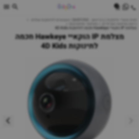
0
חנות מוצרי תינוקות | ביביוואן - BABYONE | צעצועים לתינוקות עגלות
כיסא בטיחות ואביזרים
מוניטור ואינטרקום
מצלמת IP הוקאיי Hawkeye חכמה לתינוקות 4D Kids
מצלמת IP הוקאיי Hawkeye חכמה
לתינוקות 4D Kids