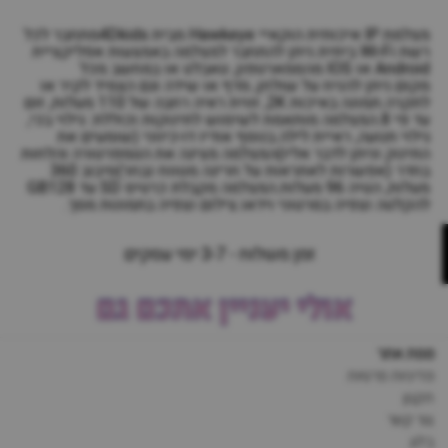
מצלמת IP איכותית הוקאיי Hawkeye מבית 4Dkidsמתחבר לכל
רשת Wi-Fi ביתית.ניתן להתחבר למצלמה באמצעות אפליקציית
Android או IOS מהסמארטפון, טאבלט או במחשב מכל
מקום.ניתן להניח על שולחן, מדף או שידה וגם הצמיד לקיר או
לתקרה.תמונה באיכות 2K, זווית ראיה רחבה של 110 מעלות, זום
עד פי 8.המצלמה מותאמת לשימוש לתינוקות וכוללת: גילוי בכי,
גילוי תנועה, ראיית לילה.בנוסף אודיו דו-כיווני (שומעים את
התינוק וניתן לדבר אליו)המצלמה מציגה את הטמפרטורה והלחות
בחדר (אפשרות לאתראות על חריגה מטווח נבחר)סיבוב 360
מעלות, הטיה 96 מעלות.המצלמה מקבלת כרטיס SD עד GB128
להקלטה וצפיה בסרטוני וידאו.צילום וצפיה בתמונות מסך.
זמן משלוח - 3-7 ימי עסקים
אולי יעניין אתכם גם
מפת אתר
מדיניות פרטיות
תקנון
צור קשר
בלוג