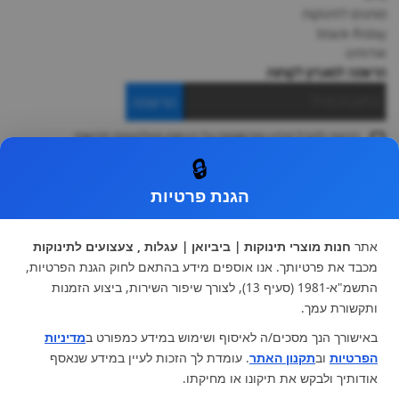
מותגים לתינוקות
black-friday
אודותינו
הרשמה למועדון לקוחות
הרשמה
ברצוני לקבל מידע ופרסומות על הנחות וקולקציות חדשות
ואני מסכימה ל
תקנון
🔒
* ניתן להחליף מוצר או להחזיר עד 14 ימי עסקים.
הגנת פרטיות
קטגוריות ראשיות
עגלות וטיולונים
כיסא בטיחות ואביזרים
אתר
חנות מוצרי תינוקות | ביביואן | עגלות , צעצועים לתינוקות
ריהוט לתינוקות
מצעים למיטת תינוק וטקסטיל
מכבד את פרטיותך. אנו אוספים מידע בהתאם לחוק הגנת הפרטיות,
צעצועי ילדים
על גלגלים
התשמ"א-1981 (סעיף 13), לצורך שיפור השירות, ביצוע הזמנות
הנקה והאכלה
כסאות אוכל
ותקשורת עמך.
בגדי תינוקות
מנשא לתינוק
באישורך הנך מסכים/ה לאיסוף ושימוש במידע כמפורט ב
מדיניות
מוצרי אמבטיה
הפרטיות
וב
תקנון האתר
. עומדת לך הזכות לעיין במידע שנאסף
מוזמנים לבקר אותנו:
אודותיך ולבקש את תיקונו או מחיקתו.