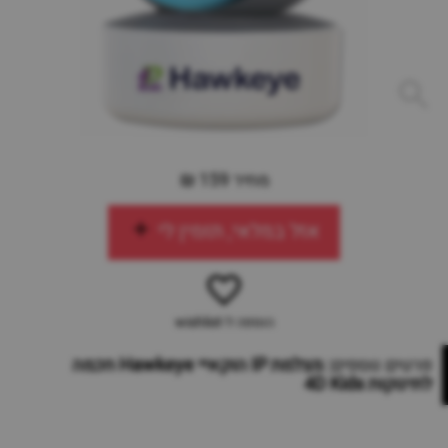
מחיר 159 ₪
אזל במלאי, תזמין לי
הוספה ל-wishlist
פרטים נוספים:
מצלמת IP הוקאיי Hawkeye חכמה
לתינוקות 4D Kids