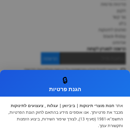
מדיניות פרטיות
תקנון
צור קשר
בלוג
מותגים לתינוקות
black-friday
אודותינו
הרשמה למועדון לקוחות
הרשמה
ברצוני לקבל מידע ופרסומות על הנחות וקולקציות חדשות
ואני מסכימה ל
תקנון
🔒
* ניתן להחליף מוצר או להחזיר עד 14 ימי עסקים.
הגנת פרטיות
קטגוריות ראשיות
עגלות וטיולונים
כיסא בטיחות ואביזרים
אתר
חנות מוצרי תינוקות | ביביואן | עגלות , צעצועים לתינוקות
ריהוט לתינוקות
מצעים למיטת תינוק וטקסטיל
מכבד את פרטיותך. אנו אוספים מידע בהתאם לחוק הגנת הפרטיות,
צעצועי ילדים
על גלגלים
התשמ"א-1981 (סעיף 13), לצורך שיפור השירות, ביצוע הזמנות
הנקה והאכלה
כסאות אוכל
ותקשורת עמך.