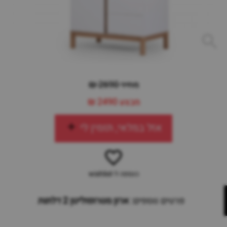
מחיר 2690 ₪
מבצע
2490 ₪
אזל במלאי, תזמין לי
הוספה ל-wishlist
פרטים נוספים:
ארון מטרופוליטן 2 דלתות