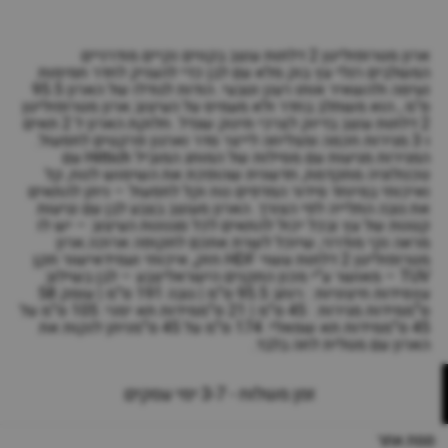
ארון מטרופוליטן 2 דלתות עוצב בקווים נקיים מודרניים
המשלבים רגלי עץ בוק מלא עם לבן כדי להעניק לחדר חמימות
נעימה ולהשאיר אותו רענן וטבעי. הודות לגודלו של הארון 95.5
ס"מ , הוא משתלב בחדר ולא מעמיס על העיצוב.ארון מטרופוליטן
2 דלתות עוצב בדיוק לצרכי תינוק שגדל. חלוקת הארון ל 2 תאים
ו 3 מגירות חכמה ומצליחה לייצר סדר וארגון פרקטים לתפעול.
המגירות מגיעות עם מסילות של המותג המוביל Hittich עם
טכנולוגיה מתקדמת, חדשנית שהופכת את השימוש לנוח, קל
ואיכותי במיוחד סידור המדפים נוח וקל לתפעול – ניתן להתאים
את גובה התלייה לפי הצורך. הארון מעוצב בצבע לבן עם נגיעות
קטנות של עץ ובכל יכול להתאים לכל סגנונות העיצוב – יש לו
מראה נקי מודרני, שיוכל לשרת אתכם לתקופה ארוכה.ארון
מטרופוליטן 2 דלתות עשוי HDF חזק, איכותי ועמידאישור תקן
TUV – מאושר ע”י מכון התקנים הישראליצבע – לבן בשילוב
עץמידות חיצוניות : רוחב 95.5 ס”מ | גובה 191 ס”מ | עומק 58
ס”ממידות מגירות : 45 ס”מ | 21 ס”ממידות תא ימני: 105 ס”מ על
45 ס”ממידות תא שמאלי: 174 ס”מ על 45 ס”מניתן לנקות את
הארון עם מטלית לחה בלבד.
זמן משלוח - 3-7 ימי עסקים
מפת אתר