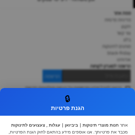
מפת אתר
מדיניות פרטיות
תקנון
צור קשר
בלוג
מותגים לתינוקות
black-friday
אודותינו
הרשמה למועדון לקוחות
הרשמה
ברצוני לקבל מידע ופרסומות על הנחות וקולקציות חדשות
ואני מסכימה ל
תקנון
🔒
* ניתן להחליף מוצר או להחזיר עד 14 ימי עסקים.
הגנת פרטיות
קטגוריות ראשיות
עגלות וטיולונים
כיסא בטיחות ואביזרים
אתר
חנות מוצרי תינוקות | ביביואן | עגלות , צעצועים לתינוקות
ריהוט לתינוקות
מצעים למיטת תינוק וטקסטיל
מכבד את פרטיותך. אנו אוספים מידע בהתאם לחוק הגנת הפרטיות,