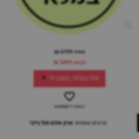
מחיר 3799 ₪
מבצע
3499 ₪
אזל במלאי, תזמין לי
הוספה ל-wishlist
פרטים נוספים:
ארון אודם סגל בייבי