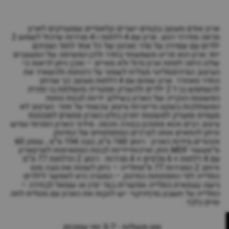
ארון אודם מעוצב בקווים ישרים קלאסיים שמעניקים לארון
מראה מודרני רגוע. ארון עם 4 דלתות ו 4 מגירות שיכול לשמש 2
ילדים עם שמירה על סדר וארגון של כל אחד לחוד ושניהם
יחד.ארון הוא פריט משמעותי בחדר ולכן המשימה של המעצבים
שלנו היתה לפתח ארון גדול ולא מאיים – ואכן ניתן לראות כי
העיצוב המינימסליטי מצליח לשמור על נינוחות ולהשאיר את
החדר מאוורר. ארון שוהם עם 4 דלתות מעוצב כך שניתן
להשתמש בו ל 2 ילדים ולהעניק סמטריה מושלמת בו זמנית.
הפשטות הנקייה של הארון בשילוב ידיות לבנות נוחות
המשתלבות בשקט מייצרות עיצוב עכשווי על זמני. העיצוב לא
מעמיס ומעניק לפשטות יתרון בולט.הארון מתאים לסגנונות
עיצוב רבים והוא מתוכנן בצורה חכמה. סידור הארון הפנימי גמיש
וניתן להתאים אותו לצרכים המתפתחים של התינוק
וההורים.מידות הארון : רוחב 160 ס”מ, גובה 194 ס”מ , עומק 60
ס”מעשוי MDF חזק ואיכותיידיות לבנות המתאימות לארוןארון
עם 4 דלתות + 6 מדפים + 4 מגירות : רוחב 2 הדלתות 77 ס”מ
ורוחב 2 המגירות 77 ס”מתלייה – ניתן לשנות את גובה מוט
התלייה לפי התפתחות התינוק – המטרה היא לאפשר לילדים
גישה עצמאית.התלייה אפשרית בצד ימין או שמאל לבחירה –
התלייה על חשבון מדףניקוי: יש לנקות את הארון עם מטלית לחה
ומים בלבד.
זמן משלוח - 3-7 ימי עסקים