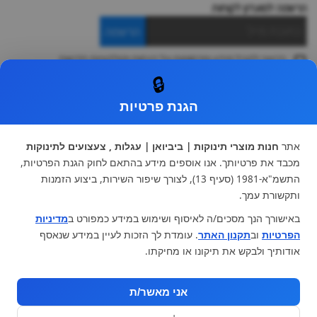
הרשמה למועדון לקוחות
הרשמה
ברצוני לקבל מידע ופרסומות על הנחות וקולקציות חדשות
ואני מסכימה ל
תקנון
🔒
* ניתן להחליף מוצר או להחזיר עד 14 ימי עסקים.
הגנת פרטיות
קטגוריות ראשיות
עגלות וטיולונים
כיסא בטיחות ואביזרים
אתר
חנות מוצרי תינוקות | ביביואן | עגלות , צעצועים לתינוקות
ריהוט לתינוקות
מצעים למיטת תינוק וטקסטיל
מכבד את פרטיותך. אנו אוספים מידע בהתאם לחוק הגנת הפרטיות,
צעצועי ילדים
על גלגלים
התשמ"א-1981 (סעיף 13), לצורך שיפור השירות, ביצוע הזמנות
הנקה והאכלה
כסאות אוכל
ותקשורת עמך.
בגדי תינוקות
מנשא לתינוק
באישורך הנך מסכים/ה לאיסוף ושימוש במידע כמפורט ב
מדיניות
מוצרי אמבטיה
הפרטיות
וב
תקנון האתר
. עומדת לך הזכות לעיין במידע שנאסף
מוזמנים לבקר אותנו:
אודותיך ולבקש את תיקונו או מחיקתו.
אני מאשר/ת