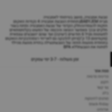
טבעת אמבטיה, מושב בטיחותי לאמבטיה
מבית BABYJEMבתחתית הטבעת אמבטיה 4 נקודות וואקום
חזקות להצמדההחלק הקדמי של טבעת האמבטיה נפתח בשני
חלקים ובכך מאפשר הוצאה והכנסה של הפעוט בקלותמתאים
לפעוטות מגיל 6 חודשים (ישיבה) ועד שהם יושבעים עצמאית
(מקסימום 13 ק"ג)ניתן להדבקה גם לאריחי רצפהדבקיות הואקום
בתחתית מונעות תזוזה של הטבעתנעילה בחזית מונעת מהילד
לפתוח את הטבעתללא BPA
זמן משלוח - 3-7 ימי עסקים
מפת אתר
מדיניות פרטיות
תקנון
צור קשר
בלוג
מותגים לתינוקות
black-friday
אודותינו