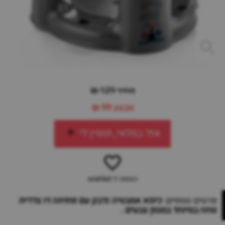
מחיר 129 ₪
מבצע
99 ₪
אזל במלאי, תזמין לי
הוספה ל-wishlist
פרטים נוספים:
כיסא אמבטיה נדבק עם פתיחה דו צדדית
נוחה במיוחד במגוון צבעים .