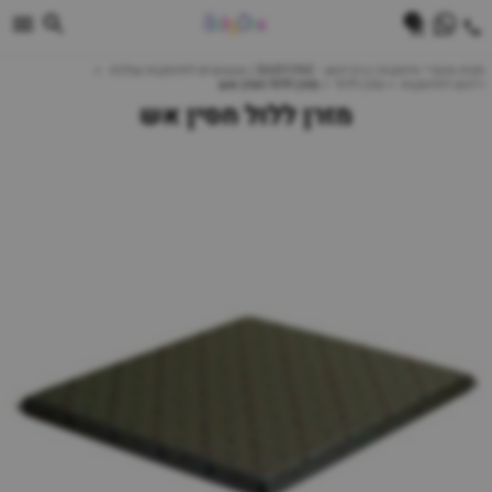
0
חנות מוצרי תינוקות | ביביוואן - BABYONE | צעצועים לתינוקות עגלות
ריהוט לתינוקות
מזרן ללול
מזרן ללול חסין אש
מזרן ללול חסין אש