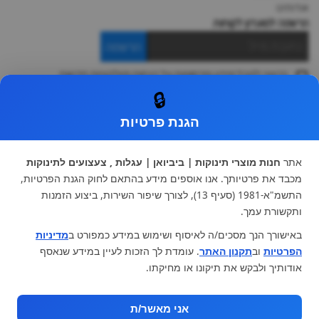
אודותינו
הרשמה למועדון לקוחות
הרשמה
ברצוני לקבל מידע ופרסומות על הנחות וקולקציות חדשות
ואני מסכימה ל
תקנון
🔒
* ניתן להחליף מוצר או להחזיר עד 14 ימי עסקים.
הגנת פרטיות
קטגוריות ראשיות
עגלות וטיולונים
כיסא בטיחות ואביזרים
אתר
חנות מוצרי תינוקות | ביביואן | עגלות , צעצועים לתינוקות
ריהוט לתינוקות
מצעים למיטת תינוק וטקסטיל
מכבד את פרטיותך. אנו אוספים מידע בהתאם לחוק הגנת הפרטיות,
צעצועי ילדים
על גלגלים
התשמ"א-1981 (סעיף 13), לצורך שיפור השירות, ביצוע הזמנות
הנקה והאכלה
כסאות אוכל
ותקשורת עמך.
בגדי תינוקות
מנשא לתינוק
באישורך הנך מסכים/ה לאיסוף ושימוש במידע כמפורט ב
מדיניות
מוצרי אמבטיה
הפרטיות
וב
תקנון האתר
. עומדת לך הזכות לעיין במידע שנאסף
מוזמנים לבקר אותנו:
אודותיך ולבקש את תיקונו או מחיקתו.
אני מאשר/ת