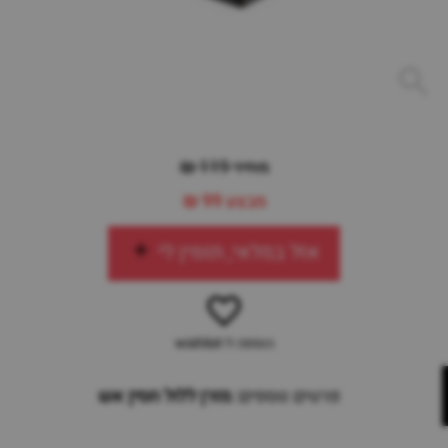
מחיר 119 ₪
מבצע
99 ₪
אזל במלאי, תזמין לי
הוספה ל-wishlist
פרטים נוספים:
מזרן ללול חסין אש