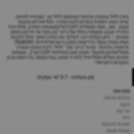
מזרן ללול עץמזרן איכותי המותאם ללול עץ ומבטיח לתינוק
שינה טובה וחסרת קשיים.ליבת המזרן - פוליאוריתן מוקצף
מעכב אש , מסה סגטולית 31ק"ג/מ"קמעטפת המזרון: פולניוניל
כלוריד מעכב אשמזרן הלול של בייבי טק מקל על חייכם באופן
מובהק – ניתן בקלות רבה לשלוף את המזרן מתוך הלול ולנקות
אותו.המזרן עומד בדרישות התק'ן הישראלימידות: 95x83X5
ס"ממזרן איכותי מבית "בייבי טק " ללול .ליבת המזרן עשויה
מפוליאורטן מוקצף מעכב אש בצפיפות 31ק"ג/מ"ק, מעטפת
חסינת נוזלים מפוליוניל כלוריד מעכב בעירהעומד בדרישות מכון
התקנים הישראלי.
זמן משלוח - 3-7 ימי עסקים
מפת אתר
מדיניות פרטיות
תקנון
צור קשר
בלוג
מותגים לתינוקות
black-friday