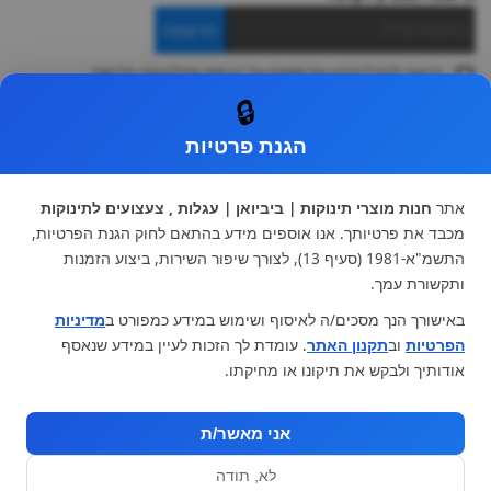
הרשמה
ברצוני לקבל מידע ופרסומות על הנחות וקולקציות חדשות
ואני מסכימה ל
תקנון
🔒
* ניתן להחליף מוצר או להחזיר עד 14 ימי עסקים.
הגנת פרטיות
קטגוריות ראשיות
עגלות וטיולונים
כיסא בטיחות ואביזרים
אתר
חנות מוצרי תינוקות | ביביואן | עגלות , צעצועים לתינוקות
ריהוט לתינוקות
מצעים למיטת תינוק וטקסטיל
מכבד את פרטיותך. אנו אוספים מידע בהתאם לחוק הגנת הפרטיות,
צעצועי ילדים
על גלגלים
התשמ"א-1981 (סעיף 13), לצורך שיפור השירות, ביצוע הזמנות
הנקה והאכלה
כסאות אוכל
ותקשורת עמך.
בגדי תינוקות
מנשא לתינוק
באישורך הנך מסכים/ה לאיסוף ושימוש במידע כמפורט ב
מדיניות
מוצרי אמבטיה
הפרטיות
וב
תקנון האתר
. עומדת לך הזכות לעיין במידע שנאסף
מוזמנים לבקר אותנו:
אודותיך ולבקש את תיקונו או מחיקתו.
אני מאשר/ת
לא, תודה