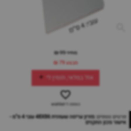
מחיר 99 ₪
מבצע
79 ₪
אזל במלאי, תזמין לי
הוספה ל-wishlist
פרטים נוספים:
מזרון עריסה שעוונית 48X86 עובי 4 ס"מ -
אישור מכון התקנים