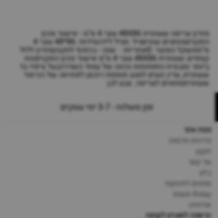
מזרון עריסה שעוונית 48X86 עובי 4 ס"מ - אישור מכון
התקניםמותגים שוניםגיל :מגיל לידהמידות :86*48 עובי 4
ס"ממשקל המוצר :0אחריות : שנה - בכפוף לתקנוןמזרון ללול
קמפינג שעוונית 48X86 עובי 4 ס"מ אישור מכון התקניםנוח
ביותר ומבטיח התפתחות נכונה של עמוד השדרהבעל ציפוי בד
שעוונית, עדין ונעים למגע תוספת רוכסן לפתיחה של הכיסוי
שעווניתמתאים לעריסה. צבע לבן
זמן משלוח - 3-7 ימי עסקים
מפת אתר
מדיניות פרטיות
תקנון
צור קשר
בלוג
מותגים לתינוקות
black-friday
אודותינו
הרשמה למועדון לקוחות