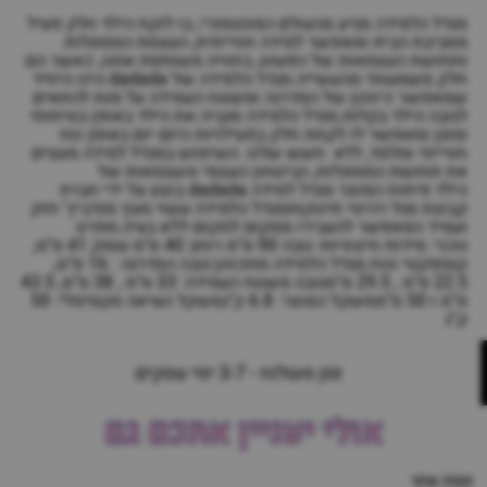
מגדל הלמידה מגיע מהעולם המונטסורי, בו לוקח הילד חלק פעיל
מסביבת הבית ומאפשר למידה חווייתית, העצמת המסוגלות
ותחושת העצמאות של הפעוט, בחוויה משותפת אתנו, כאשר הם
חלק משמעותי מהעשייה.מגדל הלמידה של dadada הינו היחיד
שמאפשר כיוונון של המדרגה ומשטח העמידה על מנת להתאים
לגובה הילד בקלות.מגדל הלמידה מגביה את הילד באופן בטיחותי
ומוגן ומאפשר לו לקחת חלק בפעילויות היום יום באופן נוח
חווייתי ומלמד, ללא חשש שלנו. השימוש במגדל למידה מעצים
את תחושת המסוגלות, הביטחון העצמי והעצמאות של
הילד.פיתוח המוצר מגדל למידה dadada בוצע על ידי חברת
קבוצת סגל רהיטי תינוקותמגדל הלמידה עשוי מעץ סנדביץ' חזק
ועמיד המאפשר להעבירו ממקום למקום ללא בעיה.מפרט
טכני: מידות חיצוניות- גובה 90 ס"מ רוחב 40 ס"מ עומק 41 ס"מ,
קומפקטי ונוח.מגדל הלמידה מתכוונן:גובה המדרגה : 16 ס"מ,
22.5 ס"מ , 29.5 ס"מגובה משטח העמידה: 33 ס"מ , 38 ס"מ, 43.5
ס"מ ו 50 ס"ממשקל המוצר: 6.8 ק"גמשקל נשיאה מקסימלי: 50
ק"ג
זמן משלוח - 3-7 ימי עסקים
אולי יעניין אתכם גם
מפת אתר