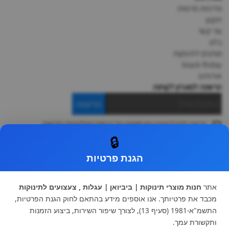
מדיניות פרטיות
תקנון
צור קשר
בלוג
מותגים לתינוקות
black-friday
אודותינו
הרשמה למועדון לקוחות
הרשמה
ברצוני לקבל מידע ופרסומות על הנחות וקולקציות חדשות
ואני מסכימה ל
תקנון
🔒
* ניתן להחליף מוצר או להחזיר עד 14 ימי עסקים.
הגנת פרטיות
קטגוריות ראשיות
עגלות וטיולונים
כיסא בטיחות ואביזרים
אתר
חנות מוצרי תינוקות | ביביואן | עגלות , צעצועים לתינוקות
ריהוט לתינוקות
מצעים למיטת תינוק וטקסטיל
מכבד את פרטיותך. אנו אוספים מידע בהתאם לחוק הגנת הפרטיות,
צעצועי ילדים
על גלגלים
התשמ"א-1981 (סעיף 13), לצורך שיפור השירות, ביצוע הזמנות
הנקה והאכלה
כסאות אוכל
ותקשורת עמך.