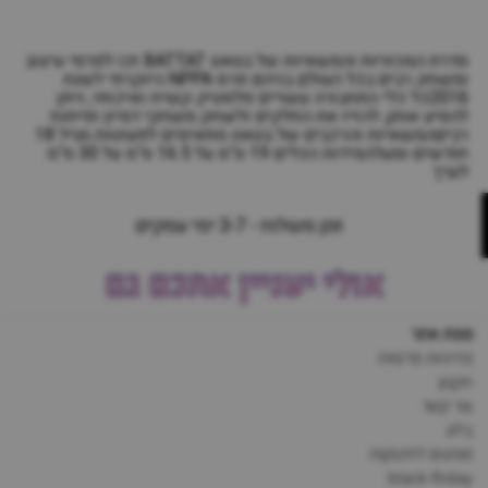
סדרת המכוניות והמשאיות של בטאט BATTAT זכו לפרסי עיצוב
ומשחק רבים בכל העולם בניהם פרס NPPA היוקרתי לשנת
2016כל כלי התחבורה עשויים פלסטיק קשיח ואיכותי, ניתן
להסיע אותן, להזיז את החלקים ולשחק משחקי דמיון ופיתוח
רביםהמשאיות והרכבים של בטאט מתאימים לפעוטות מגיל 18
חודשים ומעלהמידות הכלים 19 ס"מ על 16.5 ס"מ על 30 ס"מ
לערך
זמן משלוח - 3-7 ימי עסקים
אולי יעניין אתכם גם
מפת אתר
מדיניות פרטיות
תקנון
צור קשר
בלוג
מותגים לתינוקות
black-friday