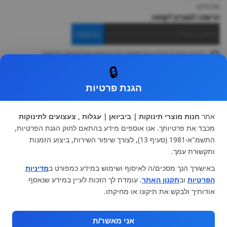
אודותינו
הרשמה למועדון לקוחות
הרשמה
ברצוני לקבל מידע ופרסומות על הנחות וקולקציות חדשות
ואני מסכימה ל
תקנון
🔒
* ניתן להחליף מוצר או להחזיר עד 14 ימי עסקים.
הגנת פרטיות
קטגוריות ראשיות
עגלות וטיולונים
כיסא בטיחות ואביזרים
אתר
חנות מוצרי תינוקות | ביביואן | עגלות , צעצועים לתינוקות
ריהוט לתינוקות
מצעים למיטת תינוק וטקסטיל
מכבד את פרטיותך. אנו אוספים מידע בהתאם לחוק הגנת הפרטיות,
צעצועי ילדים
על גלגלים
התשמ"א-1981 (סעיף 13), לצורך שיפור השירות, ביצוע הזמנות
הנקה והאכלה
כסאות אוכל
ותקשורת עמך.
בגדי תינוקות
מנשא לתינוק
באישורך הנך מסכים/ה לאיסוף ושימוש במידע כמפורט ב
מדיניות
מוצרי אמבטיה
הפרטיות
וב
תקנון האתר
. עומדת לך הזכות לעיין במידע שנאסף
מוזמנים לבקר אותנו:
אודותיך ולבקש את תיקונו או מחיקתו.
אני מאשר/ת