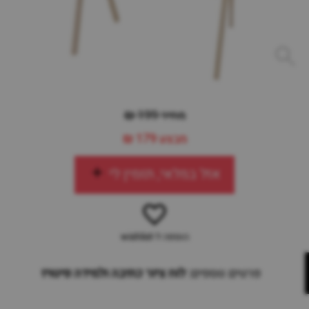
מחיר 199 ₪
מבצע
179 ₪
אזל במלאי, תזמין לי
הוספה ל-wishlist
פרטים נוספים:
לוח ציור כתיבה ולמידה פיטויז