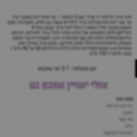
לוח ציור ולימוד דו צדדי עם 3 לוחות – צד אחד לוח מגנטי וגיר
צד שני לוח מחיקהלוח ציור לילדים עשוי עץ מלא, חשבוניה מעץ
ושעון מובנה עליו.המארז כולל:לוח ציור קבוע בעל 4
רגלייםבחלקו התחתון של הלוח מדף לכלי ציור ולחיזוק יציבות
הלוחבתחתית הלוח פס עם תמונות ה א-ב, חשבוניית עץ ושעון
משחק ולימודהלוח כולל ספוג מחיקה, טוש ציור מחיק וסט
אותיות א-ב מגנטיותמידות הלוח (ללא הרגלים) 60 על 46 ס"מ /
גובה הלוח כ 120 ס"מ
זמן משלוח - 3-7 ימי עסקים
אולי יעניין אתכם גם
מפת אתר
מדיניות פרטיות
תקנון
צור קשר
בלוג
מותגים לתינוקות