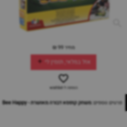
מחיר 99 ₪
אזל במלאי, תזמין לי
הוספה ל-wishlist
פרטים נוספים:
משחק קופסא דבורה מאושרת - Bee Happy