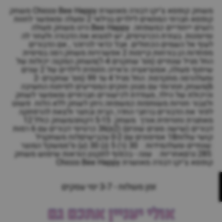
משחק קופסא צ'יקו דבורה מאושרת Chicco Bee Happy משחק
קופסא חברתי המתאים לילדים בגילאי 2 ומעלה ומאפשר לחוות
רגעים ייחודיים כמשפחה. Bee Happy הינו משחק פעולה
ומיומנות. בעזרת הכרטיסים, יש למצוא את הדבורה ולעזור לה
לעוף אל השמים הכחולים. אבל כדאי להיזהר , אם הדבורים
מפחדות הן בורחות.קיימות 2 אפשרויות משחק:רמה בסיסית:
החל מגיל שנתיים (מס' שחקנים 1-4)משחק המקנה יכולות של
שיתוף פעולה, אסוציאציה וראייה חזותית לילדים של 2 שנים
ומעלהרמה מתקדמת: החל מגיל 4 עד 99 (מס' שחקנים 2-
6)משחק תחרותי עם מגוון חוקים המסייעים לפיתוח החשיבה
והיכולת של הילד, מעודדת לכישורים חברתיים ומאפשר לשחק
ולצבור חוויות משותפות כמשפחה.ניתן לשחק ללא הלוח. פשוט
לפזר את הדבורים ברחבי החדר, הבית ובחצר ולצאת להרפתקה
מאתגרת וחוויתית.אורך משחק: 5-15 דקותהמשחק כולל:12
דבורים (שישה סוגים שונים) (x2)36 כרטיסי דבורים עם 6 רמות
קושי עולות18 אסימונים עם 0-2 עכבישיםלוח משחקגיל
:שנתיים ומעלהמידות : 30 (ר) 5 (ג) 30 (ע) ס"ממשקל המוצר
:285 גרםאחריות : שנה - בכפוף לתקנון הוראות שימוש משחק
קופסא צ'יקו דבורה מאושרת Chicco Bee Happy
זמן משלוח - 3-7 ימי עסקים
אולי יעניין אתכם גם