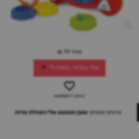
מחיר 79 ₪
אזל במלאי, תזמין לי
הוספה ל-wishlist
פרטים נוספים:
שעון משעשע שלי-השחלת צורות