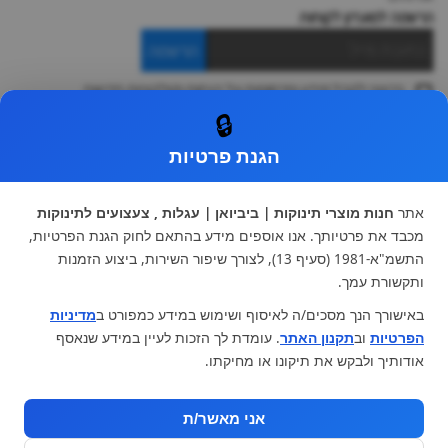
הרשמה למועדון לקוחות
הרשמה
ברצוני לקבל מידע ופרסומות על הנחות וקולקציות חדשות
ואני מסכימה ל
תקנון
🔒
* ניתן להחליף מוצר או להחזיר עד 14 ימי עסקים.
הגנת פרטיות
קטגוריות ראשיות
עגלות וטיולונים
כיסא בטיחות ואביזרים
אתר
חנות מוצרי תינוקות | ביביואן | עגלות , צעצועים לתינוקות
ריהוט לתינוקות
מצעים למיטת תינוק וטקסטיל
מכבד את פרטיותך. אנו אוספים מידע בהתאם לחוק הגנת הפרטיות,
צעצועי ילדים
על גלגלים
התשמ"א-1981 (סעיף 13), לצורך שיפור השירות, ביצוע הזמנות
הנקה והאכלה
כסאות אוכל
ותקשורת עמך.
בגדי תינוקות
מנשא לתינוק
באישורך הנך מסכים/ה לאיסוף ושימוש במידע כמפורט ב
מדיניות
מוצרי אמבטיה
הפרטיות
וב
תקנון האתר
. עומדת לך הזכות לעיין במידע שנאסף
מוזמנים לבקר אותנו:
אודותיך ולבקש את תיקונו או מחיקתו.
אני מאשר/ת