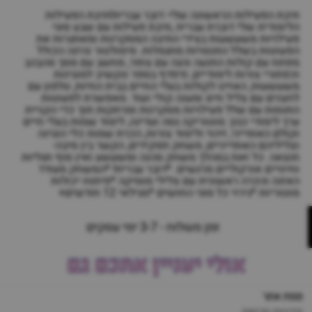
תיבת הפעילות הראשונה שלי- דובר עברית!תיבת הפעילות
הלימודית שלי דוברת עברית ,תיבת פעילות עם שבע סוגי
פעילויות משעשעות בצידי התיבה המסקרנות ומאתגרות את
הפעוטות בשלל התנסויות מתגמלות. סימולטור נהיגה הכולל
מפתח עם קולות התנעה והגה עם צופר, מחשב עם מסך מהבהב
וכפתורי צורות לימודיים, נדפדף בספר ונקשיב למנגינות
משעשעות, האזינו לקולות בעלי החיים בבית החיות, טלפון עם
לחצנים עם צליל חיוג ומענה קולי ועוד. מאפשרת לפעוטות
התנסות עם שלל פעילויות מסקרנות ומרתקות תוך כדי הקניית
ערך לימודי כגון: מוטוריקה גסה ועדינה, לימוד שמות בעלי חיים
וקולם האופייני, זיהוי ולימוד צורות, הכרת שמות כלי הנגינה
וצליליהם האופייניים, משחק תפקידים, הקשר בין סיבה-
תוצאה. כל זאת במהלך משחק מהנה ומשעשע ואין סוף תגליות
וחיוויים אורקוליים מרגשים. *דובר עברית! *המשחק מעודד
האזנה והכרה ראשונית עם צלילי מוסיקה *פיתוח יכולות
מוטוריות *גירוי כל סוגי החושים *מגילאי 12 חודשים+
זמן משלוח - 3-7 ימי עסקים
אולי יעניין אתכם גם
מפת אתר
מדיניות פרטיות