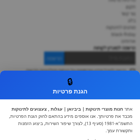
תקנון
צור קשר
בלוג
מותגים לתינוקות
black-friday
אודותינו
הרשמה למועדון לקוחות
הרשמה
ברצוני לקבל מידע ופרסומות על הנחות וקולקציות חדשות
ואני מסכימה ל
תקנון
🔒
* ניתן להחליף מוצר או להחזיר עד 14 ימי עסקים.
הגנת פרטיות
קטגוריות ראשיות
עגלות וטיולונים
כיסא בטיחות ואביזרים
אתר
חנות מוצרי תינוקות | ביביואן | עגלות , צעצועים לתינוקות
ריהוט לתינוקות
מצעים למיטת תינוק וטקסטיל
מכבד את פרטיותך. אנו אוספים מידע בהתאם לחוק הגנת הפרטיות,
צעצועי ילדים
על גלגלים
התשמ"א-1981 (סעיף 13), לצורך שיפור השירות, ביצוע הזמנות
הנקה והאכלה
כסאות אוכל
ותקשורת עמך.
בגדי תינוקות
מנשא לתינוק