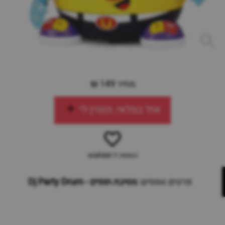
מחיר 149 ₪
אזל במלאי, תזמין לי
הוספה ל-wishlist
פרטים נוספים:
מסיבת תופים - Dj Party Drum