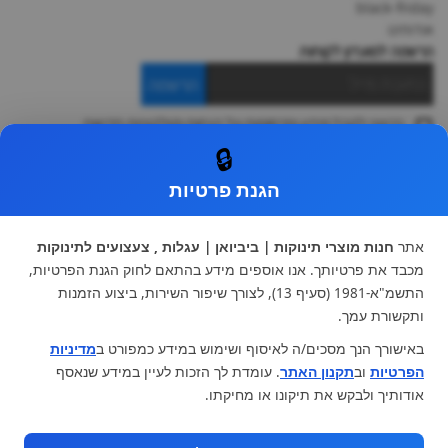
black-friday
אודותינו
הרשמה למועדון לקוחות
הרשמה
ברצוני לקבל מידע ופרסומות על הנחות וקולקציות חדשות
ואני מסכימה ל
תקנון
🔒
* ניתן להחליף מוצר או להחזיר עד 14 ימי עסקים.
הגנת פרטיות
קטגוריות ראשיות
עגלות וטיולונים
כיסא בטיחות ואביזרים
אתר
חנות מוצרי תינוקות | ביביואן | עגלות , צעצועים לתינוקות
ריהוט לתינוקות
מצעים למיטת תינוק וטקסטיל
מכבד את פרטיותך. אנו אוספים מידע בהתאם לחוק הגנת הפרטיות,
צעצועי ילדים
על גלגלים
התשמ"א-1981 (סעיף 13), לצורך שיפור השירות, ביצוע הזמנות
הנקה והאכלה
כסאות אוכל
ותקשורת עמך.
בגדי תינוקות
מנשא לתינוק
באישורך הנך מסכים/ה לאיסוף ושימוש במידע כמפורט ב
מדיניות
מוצרי אמבטיה
הפרטיות
וב
תקנון האתר
. עומדת לך הזכות לעיין במידע שנאסף
מוזמנים לבקר אותנו:
אודותיך ולבקש את תיקונו או מחיקתו.