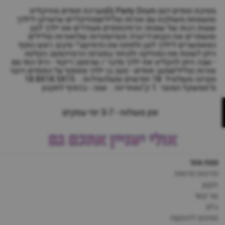
מסיבת תופים דגם Dj Party Drumמערכת תופים מוזיקלית
ומשמחת משולבת עם אורות וצליליםמוזיקליים שיעניקו לילדך
שעות רבות של שמחה וכיףהתופים מעודדים את ילדך לנגן
ומשפרים את הקוארדינציה והמיומנויות שלואורות וצלילים
המאפשרים לילדך לנגן ולפתח את הדמיוןע"י סיבוב ראש התוף
ניתן לשנות את המוזיקה ולבחור במנגינה הרצויהמצב הקלטה
- שבה ניתן להקליט את ילדך מדבר / שרמצב ריקוד - היפ הופ עם
אורות וצליליםמצב תופים - מצב בו ילדך מתופף על התופים ויוצר
מנגינה משלוגיל :18 חודשים ומעלהמידות : 18.8X18.5X15
ס"ממשקל המוצר :1 ק"גאחריות : שנה - בכפוף לתקנון
זמן משלוח - 3-7 ימי עסקים
אולי יעניין אתכם גם
מפת אתר
מדיניות פרטיות
תקנון
צור קשר
בלוג
מותגים לתינוקות