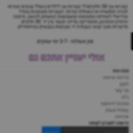
קוביות עץ 50 חלקיםדלי קוביות עץ לילדים בשלל צבעים וצורות
לבניה חופשית או השחלת צורות. הקוביות מעוצבות בגודל
אידיאלי לאחיזת הפעוטות ומשמשות כמשחק להנאה, פיתוח
הדמיון והתכנון, מוטוריקה עדינה וקשר עין יד. 50 חלקים.
מיוצרות מעץ טבעי בעבודת יד וצבועות בצבעים בטיחותיים.
זמן משלוח - 3-7 ימי עסקים
אולי יעניין אתכם גם
מפת אתר
מדיניות פרטיות
תקנון
צור קשר
בלוג
מותגים לתינוקות
black-friday
אודותינו
הרשמה למועדון לקוחות
הרשמה