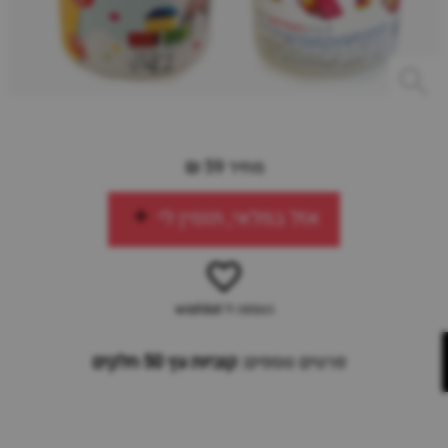
מחיר 59 ₪
אזל במלאי, תזמין לי
הוספה ל-wishlist
פרטים נוספים:
קוביות עץ 50 חלקים