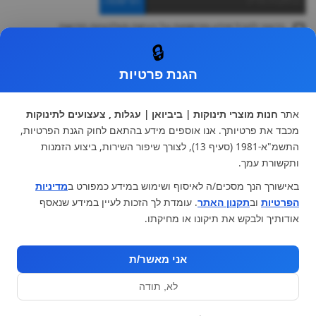
ברצוני לקבל מידע ופרסומות על הנחות וקולקציות חדשות
ואני מסכימה ל
תקנון
🔒
* ניתן להחליף מוצר או להחזיר עד 14 ימי עסקים.
הגנת פרטיות
קטגוריות ראשיות
עגלות וטיולונים
כיסא בטיחות ואביזרים
אתר
חנות מוצרי תינוקות | ביביואן | עגלות , צעצועים לתינוקות
ריהוט לתינוקות
מצעים למיטת תינוק וטקסטיל
מכבד את פרטיותך. אנו אוספים מידע בהתאם לחוק הגנת הפרטיות,
צעצועי ילדים
על גלגלים
התשמ"א-1981 (סעיף 13), לצורך שיפור השירות, ביצוע הזמנות
הנקה והאכלה
כסאות אוכל
ותקשורת עמך.
בגדי תינוקות
מנשא לתינוק
באישורך הנך מסכים/ה לאיסוף ושימוש במידע כמפורט ב
מדיניות
מוצרי אמבטיה
הפרטיות
וב
תקנון האתר
. עומדת לך הזכות לעיין במידע שנאסף
מוזמנים לבקר אותנו:
אודותיך ולבקש את תיקונו או מחיקתו.
אני מאשר/ת
לא, תודה