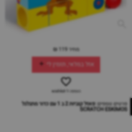
מחיר 119 ₪
אזל במלאי, תזמין לי
הוספה ל-wishlist
פרטים נוספים:
פאזל קוביות 2 ב 1 עם כדור מתגלגל
SCRATCH ESKIMOS