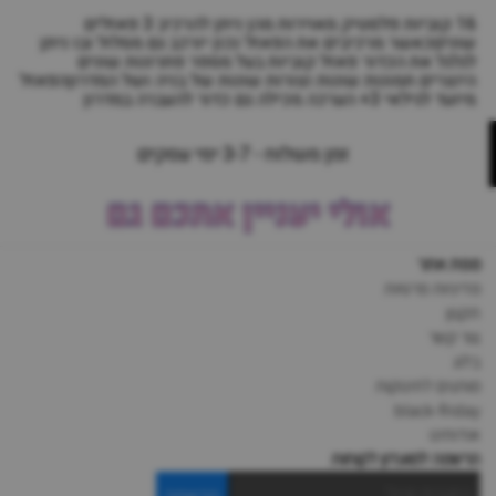
16 קוביות פלסטיק מאוירות מהן ניתן להרכיב 3 פאזלים
שוניםכאשר מרכיבים את הפאזל נכון יורכב גם מסלול ובו ניתן
לגלגל את הכדור פאזל קוביות בעל מספר פתרונות שונים
היוצרים תמונות שונות וצורות שונות של בניה ושל המדרוןהפאזל
מיועד לגילאי 3+ הערכה מכילה גם כדור להעברה במדרון
זמן משלוח - 3-7 ימי עסקים
אולי יעניין אתכם גם
מפת אתר
מדיניות פרטיות
תקנון
צור קשר
בלוג
מותגים לתינוקות
black-friday
אודותינו
הרשמה למועדון לקוחות
הרשמה