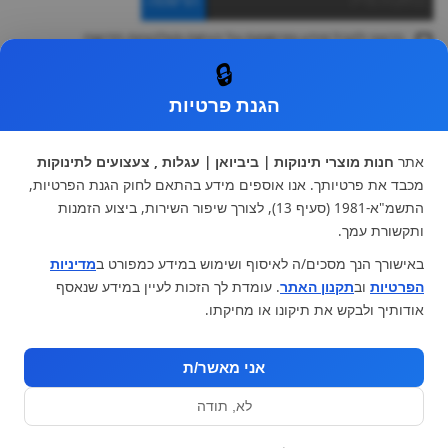
ברצוני לקבל מידע ופרסומות על הנחות וקולקציות חדשות
ואני מסכימה ל
תקנון
🔒
* ניתן להחליף מוצר או להחזיר עד 14 ימי עסקים.
הגנת פרטיות
קטגוריות ראשיות
עגלות וטיולונים
כיסא בטיחות ואביזרים
אתר
חנות מוצרי תינוקות | ביביואן | עגלות , צעצועים לתינוקות
ריהוט לתינוקות
מצעים למיטת תינוק וטקסטיל
מכבד את פרטיותך. אנו אוספים מידע בהתאם לחוק הגנת הפרטיות,
צעצועי ילדים
על גלגלים
התשמ"א-1981 (סעיף 13), לצורך שיפור השירות, ביצוע הזמנות
הנקה והאכלה
כסאות אוכל
ותקשורת עמך.
בגדי תינוקות
מנשא לתינוק
באישורך הנך מסכים/ה לאיסוף ושימוש במידע כמפורט ב
מדיניות
מוצרי אמבטיה
הפרטיות
וב
תקנון האתר
. עומדת לך הזכות לעיין במידע שנאסף
מוזמנים לבקר אותנו:
אודותיך ולבקש את תיקונו או מחיקתו.
אני מאשר/ת
לא, תודה