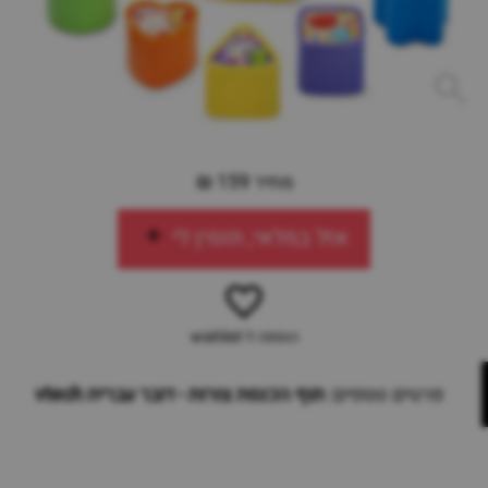
מחיר 159 ₪
אזל במלאי, תזמין לי
הוספה ל-wishlist
פרטים נוספים:
תוף הכנסת צורות - דובר עברית vtech