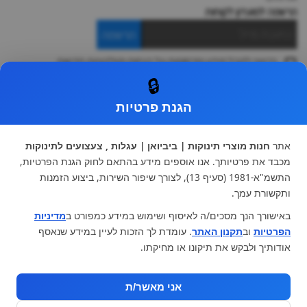
הרשמה למועדון לקוחות
הרשמה
ברצוני לקבל מידע ופרסומות על הנחות וקולקציות חדשות
ואני מסכימה ל
תקנון
🔒
* ניתן להחליף מוצר או להחזיר עד 14 ימי עסקים.
הגנת פרטיות
קטגוריות ראשיות
עגלות וטיולונים
כיסא בטיחות ואביזרים
אתר
חנות מוצרי תינוקות | ביביואן | עגלות , צעצועים לתינוקות
ריהוט לתינוקות
מצעים למיטת תינוק וטקסטיל
מכבד את פרטיותך. אנו אוספים מידע בהתאם לחוק הגנת הפרטיות,
צעצועי ילדים
על גלגלים
התשמ"א-1981 (סעיף 13), לצורך שיפור השירות, ביצוע הזמנות
הנקה והאכלה
כסאות אוכל
ותקשורת עמך.
בגדי תינוקות
מנשא לתינוק
באישורך הנך מסכים/ה לאיסוף ושימוש במידע כמפורט ב
מדיניות
מוצרי אמבטיה
הפרטיות
וב
תקנון האתר
. עומדת לך הזכות לעיין במידע שנאסף
מוזמנים לבקר אותנו:
אודותיך ולבקש את תיקונו או מחיקתו.
אני מאשר/ת