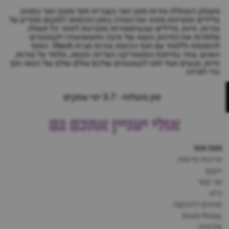
משחק השחלת צורות מנגן ושר בעברית תוף מנגנן ושר במגוון
צלילים ומנגינות מזהה את הצורה בזמן הכנסתה למקום ומודיע על
צורות, חיות, צלילים וצבעיםאורות ומנגינות לאחר כל פעולה
מלמדות את התינוק נושא של סיבה ותוצאהעזרו לקטנטנים
להתפתח וללמוד עם תוף הכנסת צורות מבית Vtech. התוף
האהוב עוזר בפיתוח המוטוריקה העדינה והגסה, מלמד על צורות,
חיות, צבעים ועוד !תנו לקטנטנים שלכם עולם שלם של הנאה תוך
כדי למידה.
זמן משלוח - 3-7 ימי עסקים
אולי יעניין אתכם גם
מפת אתר
מדיניות פרטיות
תקנון
צור קשר
בלוג
מותגים לתינוקות
black-friday
אודותינו