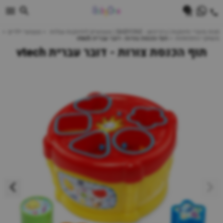
0
חנות מוצרי תינוקות | ביביוואן - BABYONE | צעצועים לתינוקות עגלות
צעצועי ילדים
משחקי התפתחות
תוף הכנסת צורות - דובר עברית vtech
תוף הכנסת צורות - דובר עברית vtech