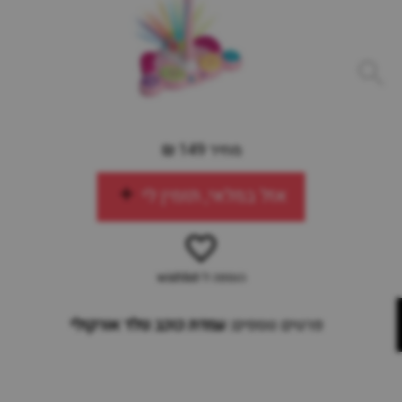
מחיר 149 ₪
אזל במלאי, תזמין לי
הוספה ל-wishlist
פרטים נוספים:
עמדת כוכב נולד אורקולי