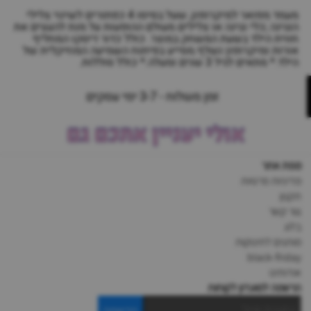
מעמד מפואר למיקרופון, שעל בסיסו 4 כפתורים לשינוי צלילי
הנגינה ;כלי נגינה או צלילים מעולם ההופעות על מנת להעצים את
חווית הילד בשעת המשחק במוצר. כולל כדור דיסקו המחליף
אורות ומיקרופון נשלף.מסייע בפיתוח השמיעה המוזיקלית של
הילד.* מתאים לגיל 3 שנים ומעלה.* כולל סוללות.
זמן משלוח - 3-7 ימי עסקים
אולי יעניין אתכם גם
מפת אתר
מדיניות פרטיות
תקנון
צור קשר
בלוג
מותגים לתינוקות
black-friday
אודותינו
הרשמה למועדון לקוחות
הרשמה