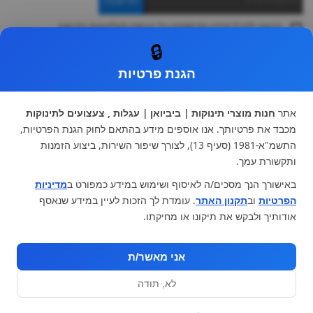
ברצוני לקבל מידע ופרסומות על הנחות וקולקציות חדשות
ואני מסכימה ל
תקנון
🔒
* ניתן להחליף מוצר או להחזיר עד 14 ימי עסקים.
הגנת פרטיות
קטגוריות ראשיות
עגלות וטיולונים
כיסא בטיחות ואביזרים
אתר
חנות מוצרי תינוקות | ביביואן | עגלות , צעצועים לתינוקות
ריהוט לתינוקות
מצעים למיטת תינוק וטקסטיל
מכבד את פרטיותך. אנו אוספים מידע בהתאם לחוק הגנת הפרטיות,
צעצועי ילדים
על גלגלים
התשמ"א-1981 (סעיף 13), לצורך שיפור השירות, ביצוע הזמנות
הנקה והאכלה
כסאות אוכל
ותקשורת עמך.
בגדי תינוקות
מנשא לתינוק
באישורך הנך מסכים/ה לאיסוף ושימוש במידע כמפורט ב
מדיניות
מוצרי אמבטיה
הפרטיות
וב
תקנון האתר
. עומדת לך הזכות לעיין במידע שנאסף
מוזמנים לבקר אותנו:
אודותיך ולבקש את תיקונו או מחיקתו.
אני מאשר/ת
לא, תודה