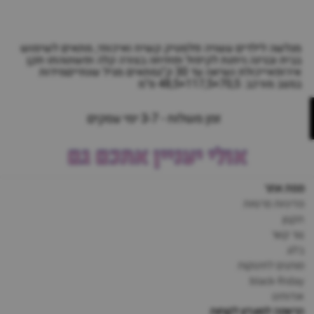
מגלשה לילדים עשויה פלסטיק קשיח ואיכותי, מתאים לשימוש
בבית ובגינה.ניתנת לקיפול ופתיחה בצורה קלה ופשוטהתו תקן
אירופאייכולת נשיאה עד 30 ק"גמתאים מגיל שנתייםמידות
במצב מורכב: 70,5×117,5×48,5 ס"מ
זמן משלוח - 3-7 ימי עסקים
אולי יעניין אתכם גם
מפת אתר
מדיניות פרטיות
תקנון
צור קשר
בלוג
מותגים לתינוקות
black-friday
אודותינו
הרשמה למועדון לקוחות