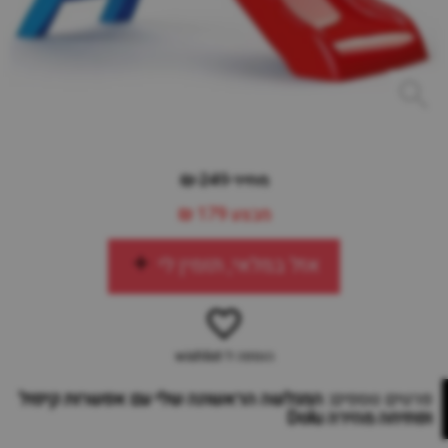
מחיר 249 ₪
מבצע
179 ₪
אזל במלאי, תזמין לי
הוספה ל-wishlist
פרטים נוספים:
המגלשה הראשונה שלי עם אפשרות קיפול
ופתיחה מהירה Dolu