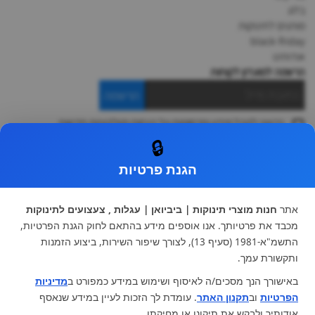
בלוג
מותגים לתינוקות
black-friday
אודותינו
הרשמה למועדון לקוחות
הרשמה
ברצוני לקבל מידע ופרסומות על הנחות וקולקציות חדשות
ואני מסכימה ל
תקנון
🔒
* ניתן להחליף מוצר או להחזיר עד 14 ימי עסקים.
הגנת פרטיות
קטגוריות ראשיות
עגלות וטיולונים
כיסא בטיחות ואביזרים
אתר
חנות מוצרי תינוקות | ביביואן | עגלות , צעצועים לתינוקות
ריהוט לתינוקות
מצעים למיטת תינוק וטקסטיל
מכבד את פרטיותך. אנו אוספים מידע בהתאם לחוק הגנת הפרטיות,
צעצועי ילדים
על גלגלים
התשמ"א-1981 (סעיף 13), לצורך שיפור השירות, ביצוע הזמנות
הנקה והאכלה
כסאות אוכל
ותקשורת עמך.
בגדי תינוקות
מנשא לתינוק
באישורך הנך מסכים/ה לאיסוף ושימוש במידע כמפורט ב
מדיניות
מוצרי אמבטיה
הפרטיות
וב
תקנון האתר
. עומדת לך הזכות לעיין במידע שנאסף
מוזמנים לבקר אותנו:
אודותיך ולבקש את תיקונו או מחיקתו.