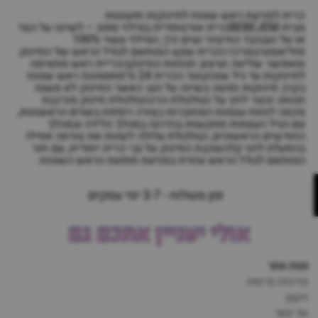
כרית למניעת ראש שטוח לתינוקות ופעוטות
מבית BEBEJEMכרית אורטופדית במילוי ספוג – לשינה על הצד
או על הגבהבד החיצוני נעים ורך, המילוי עשוי 100%
פוליאסטרבמרכז הכרית שקע המותאם לגודל הראש של התינוק
ומאפשר שליטה ועיצוב תנוחות התינוקהכריית ראש מתאימה
לתינוקות עד גיל שנהקוטר הכרית 24 ס"מתסמונת ראש שטוח
בקרב תינוקות נפוצה בשינה על הגב כאשר התינוק לא משנה
תנוחה ונוצר לחץ על הגולגולת הרכהגולגולת תינוק מורכבת
מכמה לוחות עצמות המחוברות בצורה רופפת בשנים הראשונות,
עם הגיל העצמות מתקשות בהדרגה.במהלך הלידה ובמהלך
החודשים הראשונים, הגולגולת עלולה לשנות את צורתה אפילו
בהפעלת לחץ קלהשכבת התינוק על גבי כרית יחודית, עם חור
המותאם לגודל הראש עוזרת במניעת תופעת הראש השטוח.
זמן משלוח - 3-7 ימי עסקים
אולי יעניין אתכם גם
מפת אתר
מדיניות פרטיות
תקנון
צור קשר