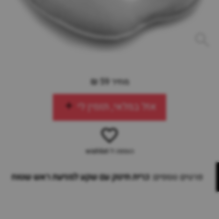
מחיר 59 ₪
אזל במלאי, תזמין לי
הוספה ל-wishlist
פרטים נוספים:
כרית תינוק עם שקע למניעת ראש שטוח