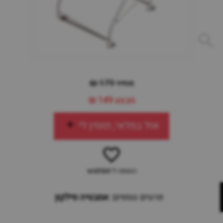
מחיר 179 ₪
מבצע
149 ₪
אזל במלאי, תזמין לי
הוספה ל-wishlist
פרטים נוספים:
אמבטיה סילקון