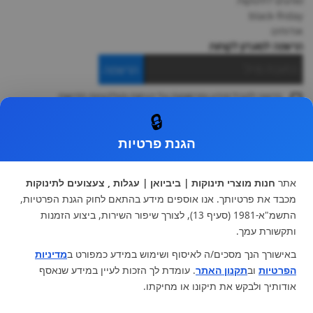
מותגים לתינוקות
black-friday
אודותינו
הרשמה למועדון לקוחות
הרשמה
ברצוני לקבל מידע ופרסומות על הנחות וקולקציות חדשות
ואני מסכימה ל
תקנון
🔒
* ניתן להחליף מוצר או להחזיר עד 14 ימי עסקים.
הגנת פרטיות
קטגוריות ראשיות
עגלות וטיולונים
כיסא בטיחות ואביזרים
אתר
חנות מוצרי תינוקות | ביביואן | עגלות , צעצועים לתינוקות
ריהוט לתינוקות
מצעים למיטת תינוק וטקסטיל
מכבד את פרטיותך. אנו אוספים מידע בהתאם לחוק הגנת הפרטיות,
צעצועי ילדים
על גלגלים
התשמ"א-1981 (סעיף 13), לצורך שיפור השירות, ביצוע הזמנות
הנקה והאכלה
כסאות אוכל
ותקשורת עמך.
בגדי תינוקות
מנשא לתינוק
באישורך הנך מסכים/ה לאיסוף ושימוש במידע כמפורט ב
מדיניות
מוצרי אמבטיה
הפרטיות
וב
תקנון האתר
. עומדת לך הזכות לעיין במידע שנאסף
מוזמנים לבקר אותנו:
אודותיך ולבקש את תיקונו או מחיקתו.