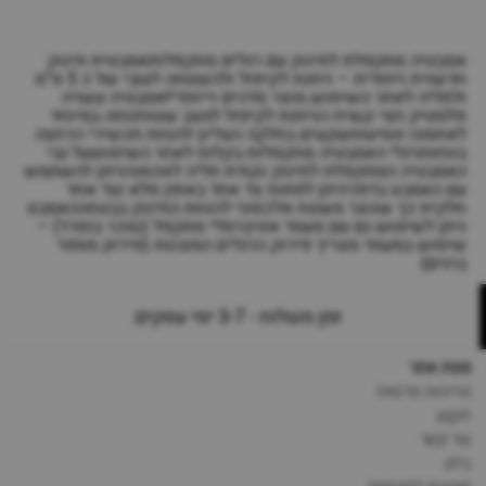
אמבטיה מתקפלת לתינוק עם רגלים מתקפלותאמבטית תינוק
חדשנית ויחודית – ניתנת לקיפול ולהשטחה לעובי של כ 5 ס”מ
ולתליה לאחר השימוש.מוצר מדהים וייחודי!אמבטיה עשויה
פלסטיק חצי קשיח הניתנת לקיפול למצב שטוחנוחה במיוחד
לאחסנה ונסיעותשקעים בחלקה העליון להנחת תכשירי הרחצה
בנוחותרגלי האמבטיה מתקפלות בקלות לאחר השימושעל גבי
האמבטיה המתקפלת לתינוק נקודת תליה לאכסנהניתן להשתמש
עם האמבט בדפניניתן לפתוח צד אחד באופן מלא וצד אחד
חלקית כך שנוצר משטח אלכסוני להנחת התינוק בבטחההאמבט
ניתן לשימוש גם עם מעמד אוניברסלי מתקפל (נמכר בנפרד) –
שימוש במעמד מצריך פירוק הרגלים המובנות (פירוק מספר
ברגים)
זמן משלוח - 3-7 ימי עסקים
מפת אתר
מדיניות פרטיות
תקנון
צור קשר
בלוג