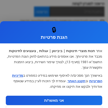
הרשמה למועדון לקוחות
הרשמה
ברצוני לקבל מידע ופרסומות על הנחות וקולקציות חדשות
ואני מסכימה ל
תקנון
🔒
* ניתן להחליף מוצר או להחזיר עד 14 ימי עסקים.
הגנת פרטיות
קטגוריות ראשיות
עגלות וטיולונים
כיסא בטיחות ואביזרים
אתר
חנות מוצרי תינוקות | ביביואן | עגלות , צעצועים לתינוקות
ריהוט לתינוקות
מצעים למיטת תינוק וטקסטיל
מכבד את פרטיותך. אנו אוספים מידע בהתאם לחוק הגנת הפרטיות,
צעצועי ילדים
על גלגלים
התשמ"א-1981 (סעיף 13), לצורך שיפור השירות, ביצוע הזמנות
הנקה והאכלה
כסאות אוכל
ותקשורת עמך.
בגדי תינוקות
מנשא לתינוק
באישורך הנך מסכים/ה לאיסוף ושימוש במידע כמפורט ב
מדיניות
מוצרי אמבטיה
הפרטיות
וב
תקנון האתר
. עומדת לך הזכות לעיין במידע שנאסף
מוזמנים לבקר אותנו:
אודותיך ולבקש את תיקונו או מחיקתו.
אני מאשר/ת