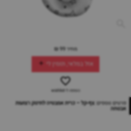
מחיר 99 ₪
אזל במלאי, תזמין לי
הוספה ל-wishlist
פרטים נוספים:
צף-קל – כרית אמבטיה לתינוק רצועות
אבטחה