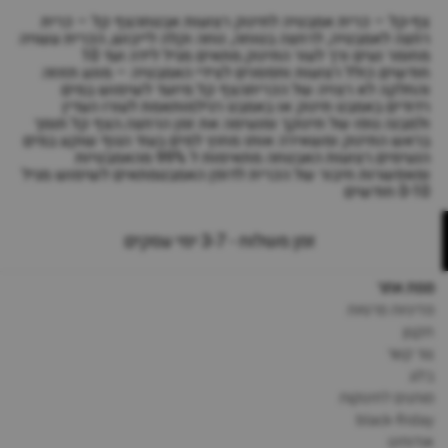
צף-קל – כרית אמבטיה לתינוק רצועות אבטחהצף קל – כרית
רחצה לאמבטיה, לרחצה בטוחה, נוחה וקלה לייבוש, הכרית עשויה
מחומר נעים ורך לעור התינוק.מתאים מגיל לידה ועד 10
חודשים.כולל רצועות ותפסנים לצידי האמבטיה – מונע תזוזה
והחלקה לא רצויה של הכריתהצף קל מיועד לשימוש במים
רדודים באמבט תינוק או באמבט רגילמותאמת לעורו העדין
ולמבנה גופו של תינוקך ומנעימה את זמן הרחצה.הצף קל תומך
בראש התינוק ומשאירה אותו מחוץ למים בעוד הגוף שוקע במים
הנעימים.רצועות האבטחה מתאימות ל 99% מהאמבטיות
ומאפשרות חיבור של הכרית לדופן האמבטמתאים לשימוש מגיל
0-10 חודשים
זמן משלוח - 3-7 ימי עסקים
מפת אתר
מדיניות פרטיות
תקנון
צור קשר
בלוג
מותגים לתינוקות
black-friday
אודותינו